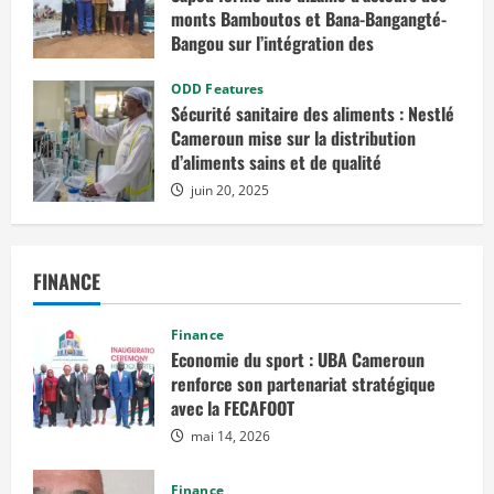
monts Bamboutos et Bana-Bangangté-
Bangou sur l’intégration des
considérations de genre dans les
projets de développement
ODD Features
Sécurité sanitaire des aliments : Nestlé
juillet 23, 2025
Cameroun mise sur la distribution
d’aliments sains et de qualité
juin 20, 2025
FINANCE
Finance
Economie du sport : UBA Cameroun
renforce son partenariat stratégique
avec la FECAFOOT
mai 14, 2026
Finance