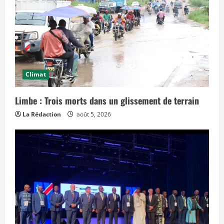
p
s
»
Climat
Limbe : Trois morts dans un glissement de terrain
La Rédaction
août 5, 2026