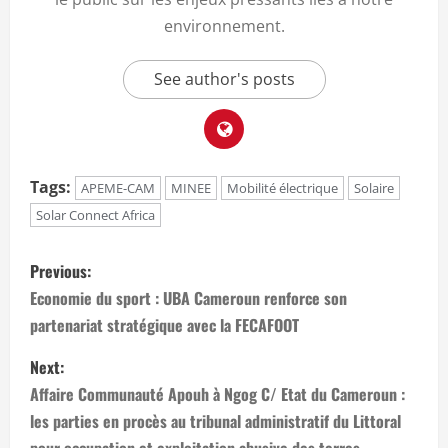
environnement.
See author's posts
Tags:
APEME-CAM
MINEE
Mobilité électrique
Solaire
Solar Connect Africa
P
Previous:
o
Economie du sport : UBA Cameroun renforce son
partenariat stratégique avec la FECAFOOT
s
Next:
t
Affaire Communauté Apouh à Ngog C/ Etat du Cameroun :
n
les parties en procès au tribunal administratif du Littoral