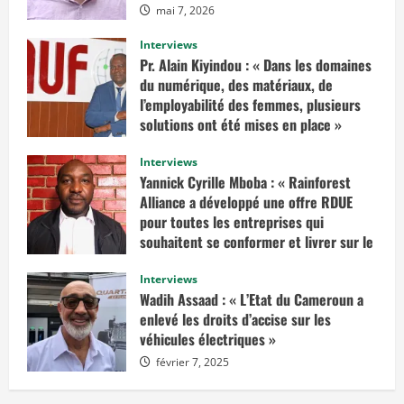
mai 7, 2026
u
s
s
Interviews
u
r
Pr. Alain Kiyindou : « Dans les domaines
«
du numérique, des matériaux, de
I
l’employabilité des femmes, plusieurs
l
solutions ont été mises en place »
f
a
mars 10, 2025
u
Interviews
d
r
Yannick Cyrille Mboba : « Rainforest
a
Alliance a développé une offre RDUE
i
t
pour toutes les entreprises qui
e
n
souhaitent se conformer et livrer sur le
v
marché européen »
i
s
Interviews
février 14, 2025
a
Wadih Assaad : « L’Etat du Cameroun a
g
e
enlevé les droits d’accise sur les
r
véhicules électriques »
u
n
février 7, 2025
e
d
é
c