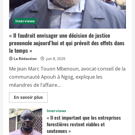
Interviews
« Il faudrait envisager une décision de justice
prononcée aujourd’hui et qui prévoit des effets dans
le temps »
La Rédaction
juin 8, 2026
Me Jean Marc Touon Mbenoun, avocat-conseil de la
communauté Apouh à Ngog, explique les
méandres de l’affaire...
E
En savoir plus
n
s
a
Interviews
v
« Il est important que les entreprises
o
i
forestières restent viables et
r
soutenues »
p
l