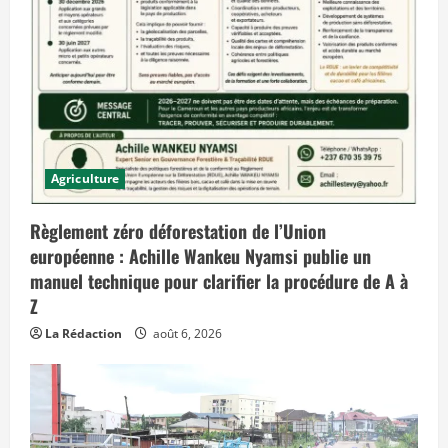
u
i
e
t
q
u
i
p
r
é
v
o
Agriculture
i
t
d
e
Règlement zéro déforestation de l’Union
s
e
européenne : Achille Wankeu Nyamsi publie un
f
manuel technique pour clarifier la procédure de A à
f
e
Z
t
s
La Rédaction
août 6, 2026
d
a
n
s
l
e
t
e
m