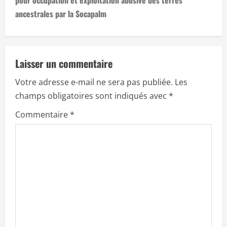
pour occupation et exploitation abusive des terres
a
ancestrales par la Socapalm
v
i
Laisser un commentaire
g
Votre adresse e-mail ne sera pas publiée.
Les
a
champs obligatoires sont indiqués avec
*
t
Commentaire
*
i
o
n