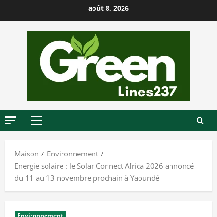
P
août 8, 2026
a
s
s
e
r
a
u
c
o
M
n
e
t
n
Maison
Environnement
u
e
Energie solaire : le Solar Connect Africa 2026 annoncé
p
n
du 11 au 13 novembre prochain à Yaoundé
r
u
i
n
Environnement