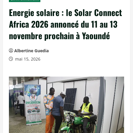
c
Energie solaire : le Solar Connect
i
p
Africa 2026 annoncé du 11 au 13
a
novembre prochain à Yaoundé
l
Albertine Guedia
mai 15, 2026