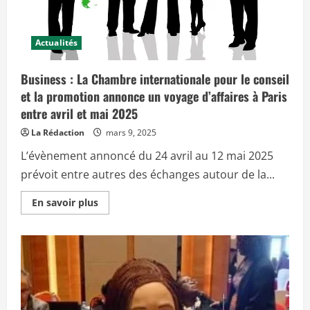
d
n
b
h
c
l
é
e
e
s
m
i
e
Actualités
o
n
n
t
d
d
Business : La Chambre internationale pour le conseil
e
e
s
l
et la promotion annonce un voyage d’affaires à Paris
p
a
a
C
entre avril et mai 2025
y
a
s
m
La Rédaction
mars 9, 2025
a
p
f
a
L’évènement annoncé du 24 avril au 12 mai 2025
r
g
i
n
prévoit entre autres des échanges autour de la...
c
e
a
«
i
E
En savoir plus
n
C
n
s
a
s
e
m
a
t
e
v
n
r
o
o
o
i
n
u
r
a
n
p
f
N
l
r
a
u
i
W
s