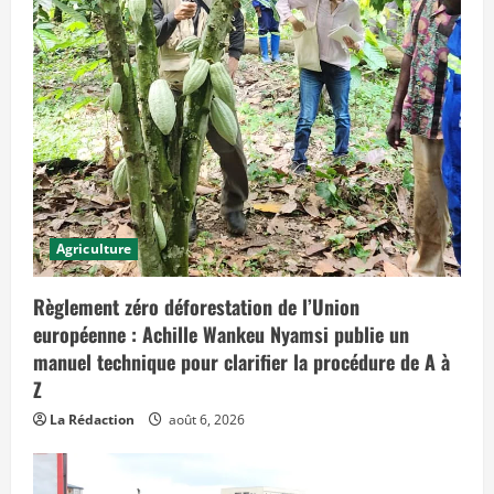
u
j
o
u
r
d
’
h
u
i
e
t
q
u
i
p
Agriculture
r
é
v
o
Règlement zéro déforestation de l’Union
i
européenne : Achille Wankeu Nyamsi publie un
t
d
manuel technique pour clarifier la procédure de A à
e
s
Z
e
f
La Rédaction
août 6, 2026
f
e
t
s
d