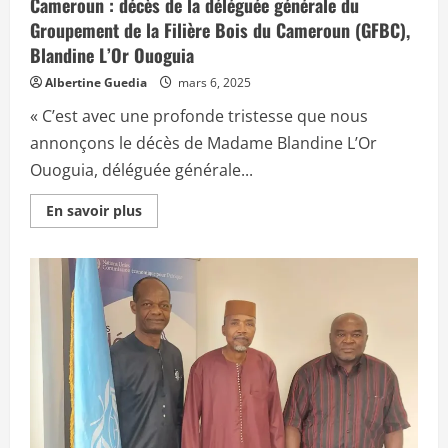
E
Cameroun : décès de la déléguée générale du
r
F
e
Groupement de la Filière Bois du Cameroun (GFBC),
A
a
C
Blandine L’Or Ouoguia
v
p
r
r
i
Albertine Guedia
mars 6, 2025
e
l
n
e
d
« C’est avec une profonde tristesse que nous
t
r
m
a
annonçons le décès de Madame Blandine L’Or
a
u
i
n
Ouoguia, déléguée générale...
2
e
0
p
2
E
a
En savoir plus
5
n
r
s
t
a
a
v
c
o
t
i
i
r
v
p
e
l
à
u
l
s
a
s
d
u
e
r
u
C
x
a
i
m