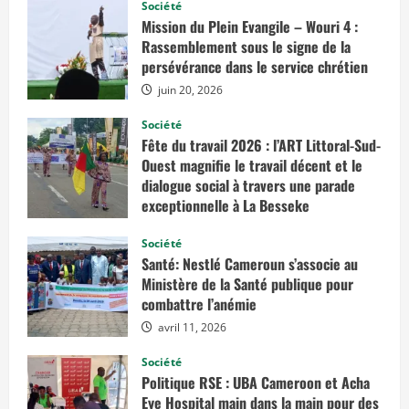
Société
p
i
u
i
r
Mission du Plein Evangile – Wouri 4 :
e
C
Rassemblement sous le signe de la
d
n
a
d
m
persévérance dans le service chrétien
’
e
u
a
r
juin 20, 2026
n
o
e
u
d
t
n
Société
i
-
Fête du travail 2026 : l’ART Littoral-Sud-
r
B
e
i
r
Ouest magnifie le travail décent et le
c
é
dialogue social à travers une parade
t
s
i
o
i
exceptionnelle à La Besseke
v
l
e
mai 2, 2026
p
n
:
Société
o
l
Santé: Nestlé Cameroun s’associe au
u
e
r
d
c
Ministère de la Santé publique pour
f
a
i
combattre l’anémie
f
x
e
é
e
e
avril 11, 2026
r
t
l
s
l
Société
e
e
s
s
Politique RSE : UBA Cameroon et Acha
s
p
é
Eye Hospital main dans la main pour des
e
q