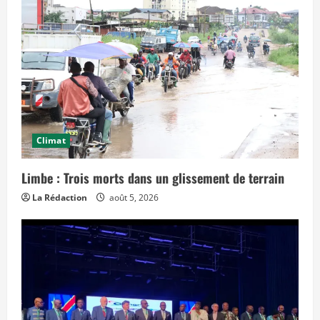
a
n
s
l
e
t
e
m
p
s
»
Climat
Limbe : Trois morts dans un glissement de terrain
La Rédaction
août 5, 2026