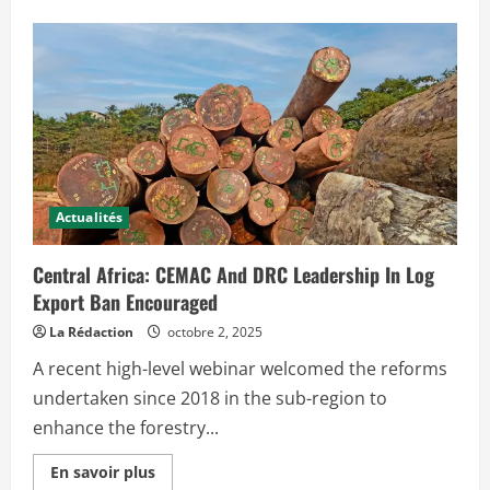
s
a
v
o
i
r
p
l
u
s
s
u
r
P
r
Actualités
o
t
e
Central Africa: CEMAC And DRC Leadership In Log
c
t
Export Ban Encouraged
i
o
La Rédaction
octobre 2, 2025
n
d
A recent high-level webinar welcomed the reforms
u
p
undertaken since 2018 in the sub-region to
a
n
enhance the forestry...
g
o
l
E
En savoir plus
i
n