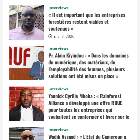
s
a
Interviews
v
« Il est important que les entreprises
o
i
forestières restent viables et
r
soutenues »
p
l
mai 7, 2026
u
s
s
Interviews
u
r
Pr. Alain Kiyindou : « Dans les domaines
«
du numérique, des matériaux, de
I
l’employabilité des femmes, plusieurs
l
solutions ont été mises en place »
f
a
mars 10, 2025
u
Interviews
d
r
Yannick Cyrille Mboba : « Rainforest
a
Alliance a développé une offre RDUE
i
t
pour toutes les entreprises qui
e
n
souhaitent se conformer et livrer sur le
v
marché européen »
i
s
Interviews
février 14, 2025
a
Wadih Assaad : « L’Etat du Cameroun a
g