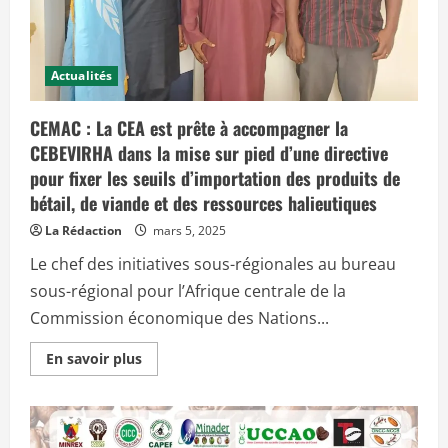
è
e
m
r
e
o
é
u
d
n
i
Actualités
t
:
i
d
o
CEMAC : La CEA est prête à accompagner la
é
n
c
d
CEBEVIRHA dans la mise sur pied d’une directive
è
u
s
S
pour fixer les seuils d’importation des produits de
d
a
e
l
bétail, de viande et des ressources halieutiques
l
o
a
n
La Rédaction
mars 5, 2025
d
n
é
a
Le chef des initiatives sous-régionales au bureau
l
t
é
i
sous-régional pour l’Afrique centrale de la
g
o
u
n
Commission économique des Nations...
é
a
e
l
g
d
E
En savoir plus
é
e
n
n
l
s
é
’
a
r
e
v
a
n
o
l
t
i
e