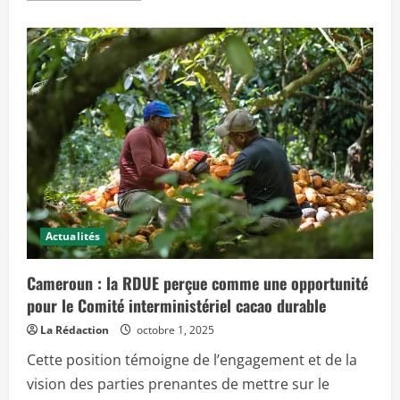
n
s
a
:
v
E
o
n
i
v
r
i
p
r
l
o
u
n
s
m
s
e
u
n
r
t
C
a
e
l
n
I
t
n
r
v
a
Actualités
e
l
s
A
t
f
i
Cameroun : la RDUE perçue comme une opportunité
r
g
i
a
pour le Comité interministériel cacao durable
c
t
a
i
La Rédaction
octobre 1, 2025
:
o
C
n
Cette position témoigne de l’engagement et de la
E
A
M
g
vision des parties prenantes de mettre sur le
A
e
C