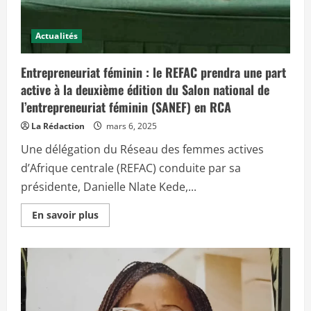
l
l
n
d
’
a
u
U
l
B
n
Actualités
e
a
i
p
s
o
o
s
n
u
Entrepreneuriat féminin : le REFAC prendra une part
i
E
r
n
u
l
active à la deuxième édition du Salon national de
d
r
e
u
o
l’entrepreneuriat féminin (SANEF) en RCA
c
C
p
o
o
é
n
La Rédaction
mars 6, 2025
n
e
s
g
n
e
o
n
Une délégation du Réseau des femmes actives
i
e
l
d’Afrique centrale (REFAC) conduite par sa
a
e
u
t
présidente, Danielle Nlate Kede,...
C
l
a
a
m
p
E
En savoir plus
e
r
n
r
o
s
o
m
a
u
o
v
n
t
o
i
i
o
r
n
p
a
l
n