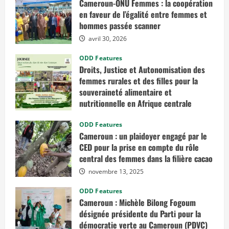
s
Cameroun-ONU Femmes : la coopération
t
d
a
e
en faveur de l’égalité entre femmes et
i
s
hommes passée scanner
l
J
,
o
avril 30, 2026
d
u
e
r
v
n
ODD Features
i
é
Droits, Justice et Autonomisation des
a
e
n
s
femmes rurales et des filles pour la
d
é
e
c
souveraineté alimentaire et
e
o
nutritionnelle en Afrique centrale
t
n
d
o
mars 7, 2026
e
m
ODD Features
s
i
r
q
Cameroun : un plaidoyer engagé par le
e
u
CED pour la prise en compte du rôle
s
e
s
s
central des femmes dans la filière cacao
o
c
u
a
novembre 13, 2025
r
m
c
e
e
r
ODD Features
s
o
Cameroun : Michèle Bilong Fogoum
h
u
a
n
désignée présidente du Parti pour la
l
a
démocratie verte au Cameroun (PDVC)
i
i