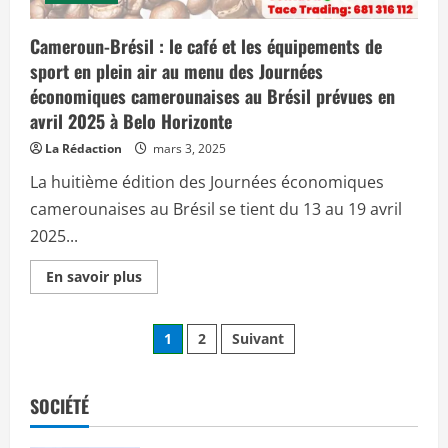
o
e
m
r
p
o
Cameroun-Brésil : le café et les équipements de
a
u
g
sport en plein air au menu des Journées
n
n
(
e
économiques camerounaises au Brésil prévues en
G
r
F
avril 2025 à Belo Horizonte
l
B
a
C
C
La Rédaction
mars 3, 2025
)
E
,
B
La huitième édition des Journées économiques
B
E
l
V
camerounaises au Brésil se tient du 13 au 19 avril
a
I
n
R
2025...
d
H
i
A
n
d
E
En savoir plus
e
a
n
L
n
s
’
s
a
O
l
P
v
r
1
2
Suivant
a
o
O
m
i
u
i
a
r
o
s
p
g
e
l
SOCIÉTÉ
u
s
g
u
i
u
s
a
r
s