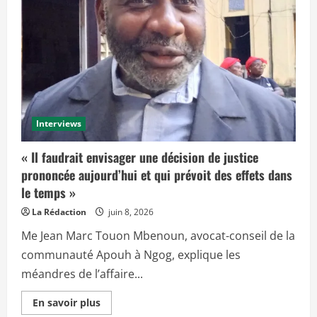
Interviews
« Il faudrait envisager une décision de justice
prononcée aujourd’hui et qui prévoit des effets dans
le temps »
La Rédaction
juin 8, 2026
Me Jean Marc Touon Mbenoun, avocat-conseil de la
communauté Apouh à Ngog, explique les
méandres de l’affaire...
E
En savoir plus
n