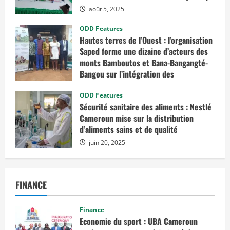
e
s
août 5, 2025
u
e
t
s
i
a
ODD Features
q
u
Hautes terres de l’Ouest : l’organisation
u
B
e
r
Saped forme une dizaine d’acteurs des
s
é
monts Bamboutos et Bana-Bangangté-
s
i
Bangou sur l’intégration des
l
p
considérations de genre dans les
r
projets de développement
ODD Features
é
v
Sécurité sanitaire des aliments : Nestlé
juillet 23, 2025
u
Cameroun mise sur la distribution
e
s
d’aliments sains et de qualité
e
n
juin 20, 2025
a
v
r
i
l
FINANCE
2
0
2
5
Finance
à
Economie du sport : UBA Cameroun
B
e