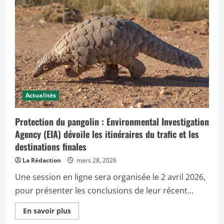
c
i
p
a
l
Actualités
Protection du pangolin : Environmental Investigation
Agency (EIA) dévoile les itinéraires du trafic et les
destinations finales
La Rédaction
mars 28, 2026
Une session en ligne sera organisée le 2 avril 2026,
pour présenter les conclusions de leur récent...
E
En savoir plus
n