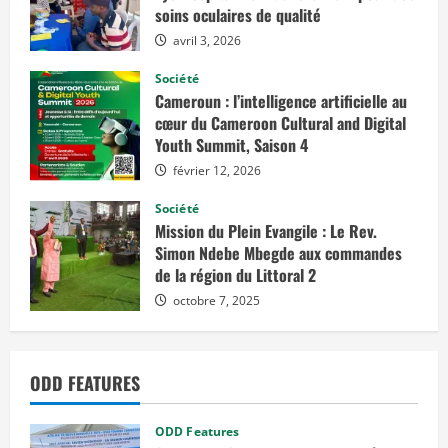
u
u
soins oculaires de qualité
i
u
i
l
p
avril 3, 2026
s
e
d
b
m
’
e
Société
i
n
Cameroun : l’intelligence artificielle au
m
l
t
p
cœur du Cameroon Cultural and Digital
s
o
d
Youth Summit, Saison 4
r
i
e
t
s
février 12, 2026
a
p
t
c
o
i
r
Société
o
t
Mission du Plein Evangile : Le Rev.
n
a
e
d
n
Simon Ndebe Mbegde aux commandes
e
p
de la région du Littoral 2
s
t
l
p
e
octobre 7, 2025
r
i
o
i
n
d
a
u
i
i
o
r
t
a
ODD FEATURES
s
u
d
n
m
e
e
b
n
ODD Features
é
u