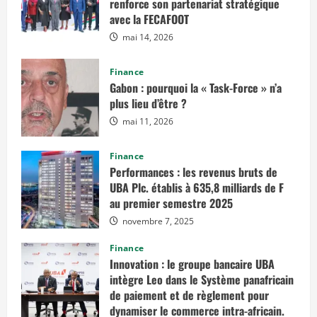
renforce son partenariat stratégique
l
o
avec la FECAFOOT
H
o
mai 14, 2026
r
i
z
Finance
o
n
Gabon : pourquoi la « Task-Force » n’a
t
plus lieu d’être ?
e
mai 11, 2026
Finance
Performances : les revenus bruts de
UBA Plc. établis à 635,8 milliards de F
au premier semestre 2025
novembre 7, 2025
Finance
Innovation : le groupe bancaire UBA
intègre Leo dans le Système panafricain
de paiement et de règlement pour
dynamiser le commerce intra-africain.