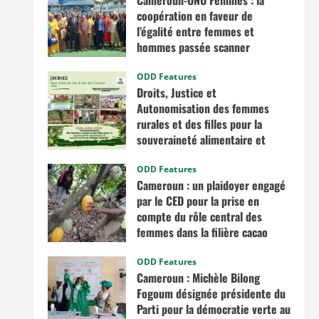
Cameroun-ONU Femmes : la
coopération en faveur de
l’égalité entre femmes et
hommes passée scanner
avril 30, 2026
ODD Features
Droits, Justice et
Autonomisation des femmes
rurales et des filles pour la
souveraineté alimentaire et
nutritionnelle en Afrique
centrale
ODD Features
Cameroun : un plaidoyer engagé
mars 7, 2026
par le CED pour la prise en
compte du rôle central des
femmes dans la filière cacao
novembre 13, 2025
ODD Features
Cameroun : Michèle Bilong
Fogoum désignée présidente du
Parti pour la démocratie verte au