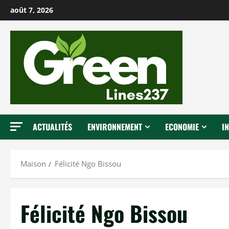
P
août 7, 2026
a
s
s
e
r
a
u
c
ACTUALITÉS
ENVIRONNEMENT
ECONOMIE
I
o
n
t
Maison
Félicité Ngo Bissou
e
n
u
Félicité Ngo Bissou