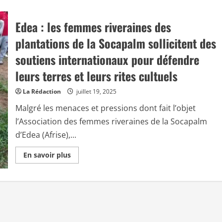
Edea : les femmes riveraines des
plantations de la Socapalm sollicitent des
soutiens internationaux pour défendre
leurs terres et leurs rites cultuels
La Rédaction
juillet 19, 2025
Malgré les menaces et pressions dont fait l’objet
l’Association des femmes riveraines de la Socapalm
d’Edea (Afrise),...
E
En savoir plus
n
s
a
v
o
i
r
p
l