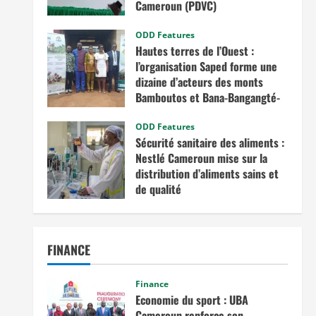
Cameroun (PDVC)
août 5, 2025
ODD Features
Hautes terres de l’Ouest :
l’organisation Saped forme une
dizaine d’acteurs des monts
Bamboutos et Bana-Bangangté-
Bangou sur l’intégration des
considérations de genre dans les
ODD Features
Sécurité sanitaire des aliments :
projets de développement
Nestlé Cameroun mise sur la
juillet 23, 2025
distribution d’aliments sains et
de qualité
juin 20, 2025
FINANCE
Finance
Economie du sport : UBA
Cameroun renforce son