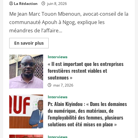
La Rédaction
juin 8, 2026
Me Jean Marc Touon Mbenoun, avocat-conseil de la
communauté Apouh à Ngog, explique les
méandres de l’affaire...
E
En savoir plus
n
s
a
Interviews
v
« Il est important que les entreprises
o
i
forestières restent viables et
r
soutenues »
p
l
mai 7, 2026
u
s
s
Interviews
u
r
Pr. Alain Kiyindou : « Dans les domaines
«
du numérique, des matériaux, de
I
l’employabilité des femmes, plusieurs
l
solutions ont été mises en place »
f
a
mars 10, 2025
u
Interviews
d