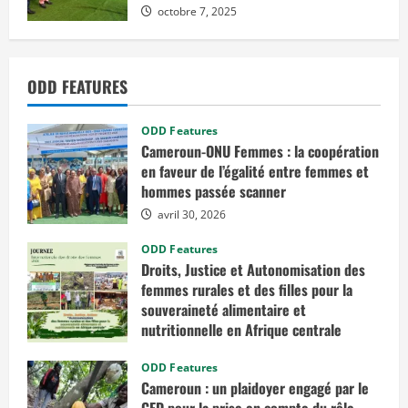
a
octobre 7, 2025
p
p
e
l
é
ODD FEATURES
s
à
n
a
ODD Features
v
i
Cameroun-ONU Femmes : la coopération
g
en faveur de l’égalité entre femmes et
u
e
hommes passée scanner
r
h
avril 30, 2026
o
r
ODD Features
s
d
Droits, Justice et Autonomisation des
e
femmes rurales et des filles pour la
s
e
souveraineté alimentaire et
a
u
nutritionnelle en Afrique centrale
x
t
mars 7, 2026
e
ODD Features
r
Cameroun : un plaidoyer engagé par le
r
i