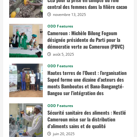
CED pour la prise en compte du rôle
t
central des femmes dans la filière cacao
o
r
novembre 13, 2025
i
a
l
ODD Features
e
Cameroun : Michèle Bilong Fogoum
s
s
désignée présidente du Parti pour la
u
s
démocratie verte au Cameroun (PDVC)
p
e
août 5, 2025
n
d
ODD Features
u
e
Hautes terres de l’Ouest : l’organisation
s
Saped forme une dizaine d’acteurs des
j
u
monts Bamboutos et Bana-Bangangté-
s
Bangou sur l’intégration des
q
u
considérations de genre dans les
’
à
projets de développement
ODD Features
n
Sécurité sanitaire des aliments : Nestlé
o
juillet 23, 2025
u
Cameroun mise sur la distribution
v
d’aliments sains et de qualité
e
l
juin 20, 2025
o