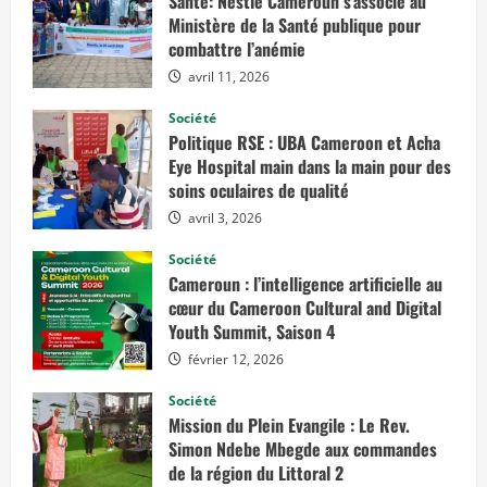
Santé: Nestlé Cameroun s’associe au
m
Ministère de la Santé publique pour
a
t
combattre l’anémie
r
i
avril 11, 2026
c
u
l
Société
a
Politique RSE : UBA Cameroon et Acha
t
i
Eye Hospital main dans la main pour des
o
soins oculaires de qualité
n
s
avril 3, 2026
d
e
s
Société
e
Cameroun : l’intelligence artificielle au
n
g
cœur du Cameroon Cultural and Digital
i
Youth Summit, Saison 4
n
s
f
février 12, 2026
l
o
Société
t
t
Mission du Plein Evangile : Le Rev.
a
Simon Ndebe Mbegde aux commandes
n
t
de la région du Littoral 2
s