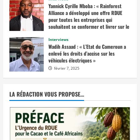
r
Yannick Cyrille Mboba : « Rainforest
a
Alliance a développé une offre RDUE
i
t
pour toutes les entreprises qui
e
n
souhaitent se conformer et livrer sur le
v
marché européen »
i
s
Interviews
février 14, 2025
a
Wadih Assaad : « L’Etat du Cameroun a
g
e
enlevé les droits d’accise sur les
r
véhicules électriques »
u
n
février 7, 2025
e
d
é
c
i
s
LA RÉDACTION VOUS PROPOSE...
i
o
n
d
e
j
u
s
t
i
c