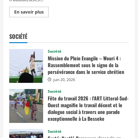
E
En savoir plus
n
s
a
v
o
SOCIÉTÉ
i
r
p
l
Société
u
Mission du Plein Evangile – Wouri 4 :
s
s
Rassemblement sous le signe de la
u
persévérance dans le service chrétien
r
C
juin 20, 2026
a
m
e
Société
r
Fête du travail 2026 : l’ART Littoral-Sud-
o
u
Ouest magnifie le travail décent et le
n
dialogue social à travers une parade
:
exceptionnelle à La Besseke
l
e
mai 2, 2026
s
Société
i
m