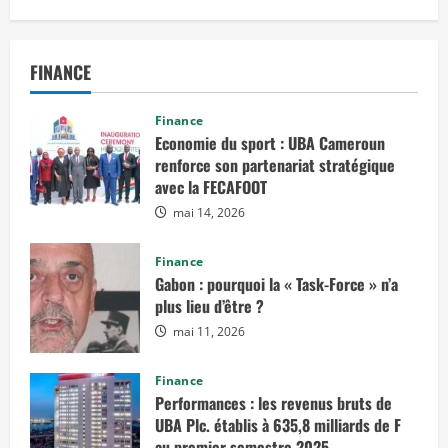
r
d
r
e
FINANCE
Finance
Economie du sport : UBA Cameroun
renforce son partenariat stratégique
avec la FECAFOOT
mai 14, 2026
Finance
Gabon : pourquoi la « Task-Force » n’a
plus lieu d’être ?
mai 11, 2026
Finance
Performances : les revenus bruts de
UBA Plc. établis à 635,8 milliards de F
au premier semestre 2025