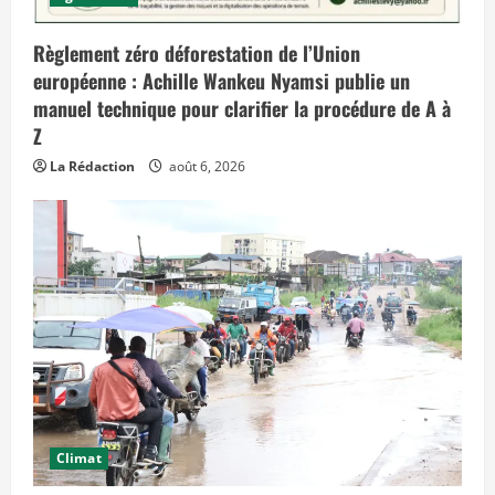
t
d
e
Règlement zéro déforestation de l’Union
s
e
européenne : Achille Wankeu Nyamsi publie un
f
manuel technique pour clarifier la procédure de A à
f
e
Z
t
s
La Rédaction
août 6, 2026
d
a
n
s
l
e
t
e
m
p
s
»
Climat