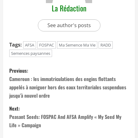
La Rédaction
See author's posts
Tags:
AFSA
FOSPAC
Ma Semence Ma Vie
RADD
Semences paysannes
P
Previous:
o
Cameroun : les immatriculations des engins flottants
appelés à naviguer hors des eaux territoriales suspendues
s
jusqu’à nouvel ordre
t
Next:
n
Peasant Seeds: FOSPAC And AFSA Amplify « My Seed My
Life » Campaign
a