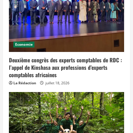
i
p
r
é
v
o
i
t
d
e
s
Economie
e
f
f
e
Deuxième congrès des experts comptables de RDC :
t
l’appel de Kinshasa aux professions d’experts
s
d
comptables africaines
a
n
s
La Rédaction
juillet 18, 2026
l
e
t
e
m
p
s
»