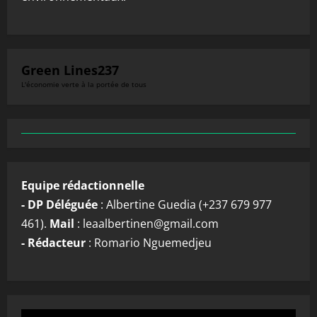
Green Lines237
L'économie verte à la portée de tous
Equipe rédactionnelle
- DP Déléguée
: Albertine Guedia (+237 679 977
461).
Mail
: leaalbertinen@gmail.com
- Rédacteur
: Romario Nguemedjeu