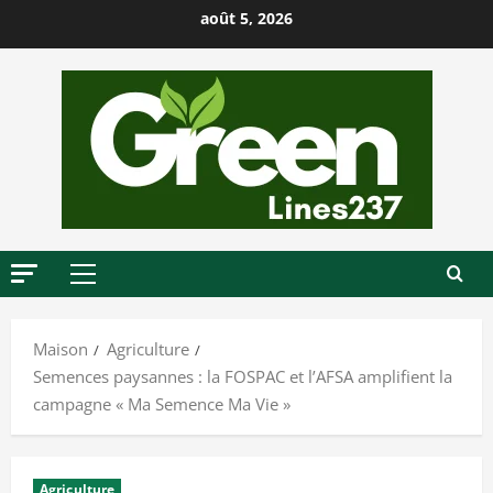
P
août 5, 2026
a
s
s
e
r
a
u
c
o
M
n
e
t
n
Maison
Agriculture
u
e
Semences paysannes : la FOSPAC et l’AFSA amplifient la
p
n
campagne « Ma Semence Ma Vie »
r
u
i
n
Agriculture