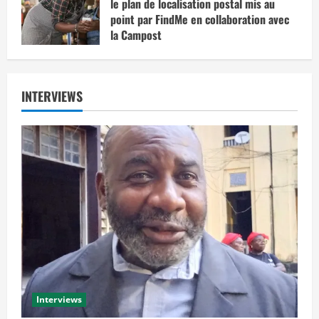
le plan de localisation postal mis au
point par FindMe en collaboration avec
la Campost
juin 17, 2025
INTERVIEWS
Interviews