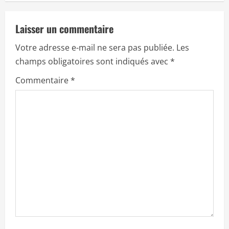
v
Laisser un commentaire
i
Votre adresse e-mail ne sera pas publiée.
Les
g
champs obligatoires sont indiqués avec
*
a
Commentaire
*
t
i
o
n