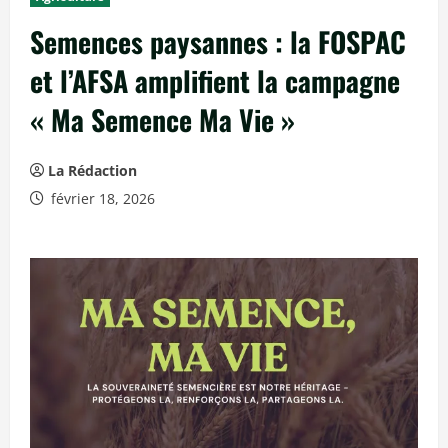
c
Semences paysannes : la FOSPAC
i
p
et l’AFSA amplifient la campagne
a
« Ma Semence Ma Vie »
l
La Rédaction
février 18, 2026