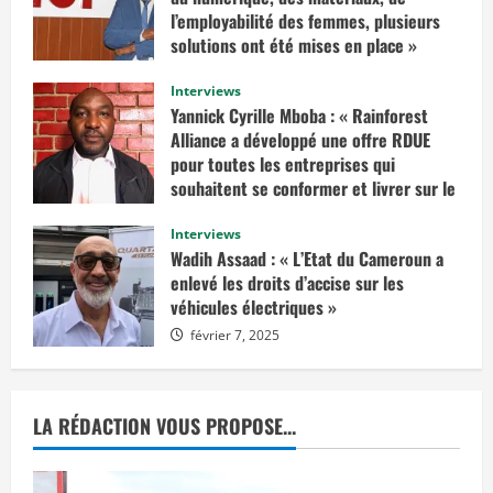
I
l’employabilité des femmes, plusieurs
l
solutions ont été mises en place »
f
a
mars 10, 2025
u
Interviews
d
r
Yannick Cyrille Mboba : « Rainforest
a
Alliance a développé une offre RDUE
i
t
pour toutes les entreprises qui
e
n
souhaitent se conformer et livrer sur le
v
marché européen »
i
s
Interviews
février 14, 2025
a
Wadih Assaad : « L’Etat du Cameroun a
g
e
enlevé les droits d’accise sur les
r
véhicules électriques »
u
n
février 7, 2025
e
d
é
c
i
s
LA RÉDACTION VOUS PROPOSE...
i
o
n
d