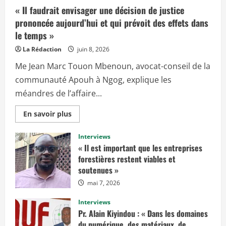
« Il faudrait envisager une décision de justice
prononcée aujourd’hui et qui prévoit des effets dans
le temps »
La Rédaction
juin 8, 2026
Me Jean Marc Touon Mbenoun, avocat-conseil de la
communauté Apouh à Ngog, explique les
méandres de l’affaire...
E
En savoir plus
n
s
a
Interviews
v
« Il est important que les entreprises
o
i
forestières restent viables et
r
soutenues »
p
l
mai 7, 2026
u
s
s
Interviews
u
r
Pr. Alain Kiyindou : « Dans les domaines
«
du numérique, des matériaux, de