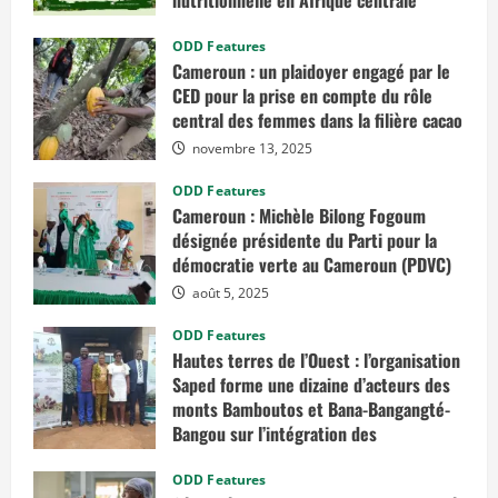
nutritionnelle en Afrique centrale
mars 7, 2026
ODD Features
Cameroun : un plaidoyer engagé par le
CED pour la prise en compte du rôle
central des femmes dans la filière cacao
novembre 13, 2025
ODD Features
Cameroun : Michèle Bilong Fogoum
désignée présidente du Parti pour la
démocratie verte au Cameroun (PDVC)
août 5, 2025
ODD Features
Hautes terres de l’Ouest : l’organisation
Saped forme une dizaine d’acteurs des
monts Bamboutos et Bana-Bangangté-
Bangou sur l’intégration des
considérations de genre dans les
projets de développement
ODD Features