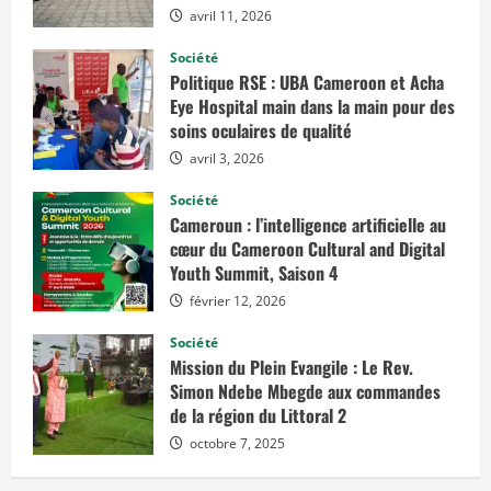
i
avril 11, 2026
q
u
e
Société
Politique RSE : UBA Cameroon et Acha
:
L
Eye Hospital main dans la main pour des
e
soins oculaires de qualité
P
r
avril 3, 2026
.
G
e
Société
r
Cameroun : l’intelligence artificielle au
v
a
cœur du Cameroon Cultural and Digital
i
Youth Summit, Saison 4
s
M
b
février 12, 2026
a
r
Société
g
a
Mission du Plein Evangile : Le Rev.
d
Simon Ndebe Mbegde aux commandes
i
s
de la région du Littoral 2
p
e
octobre 7, 2025
n
s
e