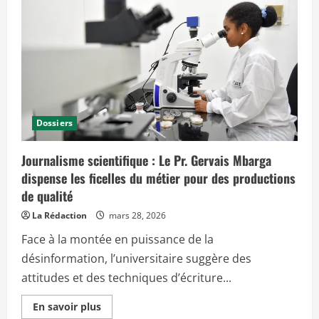
c
i
p
a
l
Dossiers
Journalisme scientifique : Le Pr. Gervais Mbarga
dispense les ficelles du métier pour des productions
de qualité
La Rédaction
mars 28, 2026
Face à la montée en puissance de la
désinformation, l’universitaire suggère des
attitudes et des techniques d’écriture...
E
En savoir plus
n