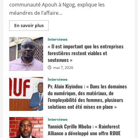
communauté Apouh à Ngog, explique les
méandres de l’affaire...
E
En savoir plus
n
s
a
Interviews
v
« Il est important que les entreprises
o
i
forestières restent viables et
r
soutenues »
p
l
mai 7, 2026
u
s
s
Interviews
u
r
Pr. Alain Kiyindou : « Dans les domaines
«
du numérique, des matériaux, de
I
l’employabilité des femmes, plusieurs
l
solutions ont été mises en place »
f
a
mars 10, 2025
u
Interviews
d
r
Yannick Cyrille Mboba : « Rainforest
a
Alliance a développé une offre RDUE
i
t