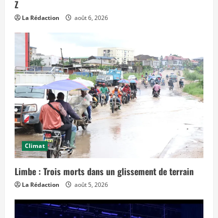
Z
e
f
La Rédaction
août 6, 2026
f
e
t
s
d
a
n
s
l
e
t
e
m
p
s
»
Climat
Limbe : Trois morts dans un glissement de terrain
La Rédaction
août 5, 2026