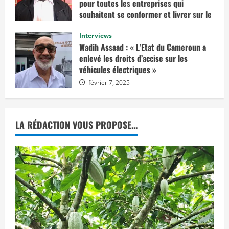
pour toutes les entreprises qui
e
n
souhaitent se conformer et livrer sur le
v
marché européen »
i
s
Interviews
février 14, 2025
a
Wadih Assaad : « L’Etat du Cameroun a
g
e
enlevé les droits d’accise sur les
r
véhicules électriques »
u
n
février 7, 2025
e
d
é
c
i
s
LA RÉDACTION VOUS PROPOSE...
i
o
n
d
e
j
u
s
t
i
c
e
p
r
o