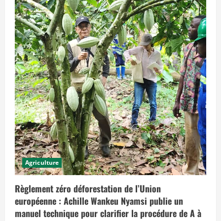
n
o
n
c
é
e
a
u
j
o
u
r
d
’
h
u
i
e
t
q
u
i
p
Agriculture
r
é
v
o
Règlement zéro déforestation de l’Union
i
européenne : Achille Wankeu Nyamsi publie un
t
d
manuel technique pour clarifier la procédure de A à
e
s