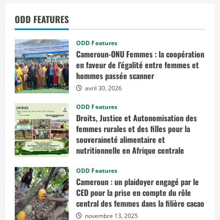
l
e
ODD FEATURES
s
f
i
c
ODD Features
e
l
Cameroun-ONU Femmes : la coopération
l
en faveur de l’égalité entre femmes et
e
s
hommes passée scanner
d
u
avril 30, 2026
m
é
ODD Features
t
i
Droits, Justice et Autonomisation des
e
femmes rurales et des filles pour la
r
p
souveraineté alimentaire et
o
u
nutritionnelle en Afrique centrale
r
d
mars 7, 2026
e
ODD Features
s
Cameroun : un plaidoyer engagé par le
p
r
CED pour la prise en compte du rôle
o
central des femmes dans la filière cacao
d
u
novembre 13, 2025
c