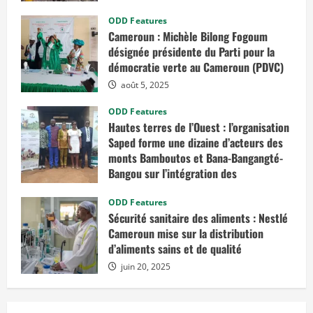
t
i
ODD Features
o
Cameroun : Michèle Bilong Fogoum
n
s
désignée présidente du Parti pour la
d
e
démocratie verte au Cameroun (PDVC)
q
u
août 5, 2025
a
l
ODD Features
i
t
Hautes terres de l’Ouest : l’organisation
é
Saped forme une dizaine d’acteurs des
monts Bamboutos et Bana-Bangangté-
Bangou sur l’intégration des
considérations de genre dans les
projets de développement
ODD Features
Sécurité sanitaire des aliments : Nestlé
juillet 23, 2025
Cameroun mise sur la distribution
d’aliments sains et de qualité
juin 20, 2025