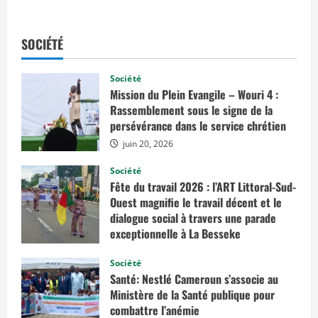
s
a
v
o
SOCIÉTÉ
i
r
p
l
Société
u
Mission du Plein Evangile – Wouri 4 :
s
s
Rassemblement sous le signe de la
u
persévérance dans le service chrétien
r
J
juin 20, 2026
o
u
r
Société
n
Fête du travail 2026 : l’ART Littoral-Sud-
a
l
Ouest magnifie le travail décent et le
i
s
dialogue social à travers une parade
m
exceptionnelle à La Besseke
e
s
mai 2, 2026
c
Société
i
e
Santé: Nestlé Cameroun s’associe au
n
Ministère de la Santé publique pour
t
i
combattre l’anémie
f