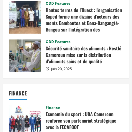
ODD Features
Hautes terres de l’Ouest : l’organisation
Saped forme une dizaine d’acteurs des
monts Bamboutos et Bana-Bangangté-
Bangou sur l’intégration des
considérations de genre dans les
projets de développement
ODD Features
Sécurité sanitaire des aliments : Nestlé
juillet 23, 2025
Cameroun mise sur la distribution
d’aliments sains et de qualité
juin 20, 2025
FINANCE
Finance
Economie du sport : UBA Cameroun
renforce son partenariat stratégique
avec la FECAFOOT