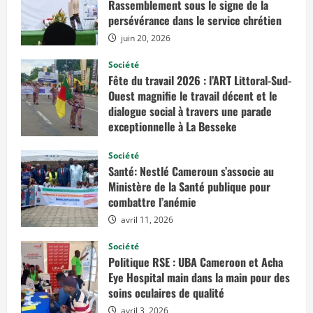
s
Rassemblement sous le signe de la
u
persévérance dans le service chrétien
r
C
juin 20, 2026
N
O
P
Société
-
Fête du travail 2026 : l’ART Littoral-Sud-
C
A
Ouest magnifie le travail décent et le
M
dialogue social à travers une parade
:
exceptionnelle à La Besseke
M
i
mai 2, 2026
c
Société
h
e
Santé: Nestlé Cameroun s’associe au
l
Ministère de la Santé publique pour
R
a
combattre l’anémie
p
h
avril 11, 2026
a
ë
l
Société
B
Politique RSE : UBA Cameroon et Acha
i
n
Eye Hospital main dans la main pour des
i
soins oculaires de qualité
n
’
avril 3, 2026