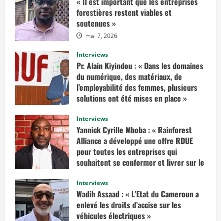
« Il est important que les entreprises
o
i
forestières restent viables et
r
soutenues »
p
l
mai 7, 2026
u
s
s
Interviews
u
r
Pr. Alain Kiyindou : « Dans les domaines
«
du numérique, des matériaux, de
I
l’employabilité des femmes, plusieurs
l
solutions ont été mises en place »
f
a
mars 10, 2025
u
Interviews
d
r
Yannick Cyrille Mboba : « Rainforest
a
Alliance a développé une offre RDUE
i
t
pour toutes les entreprises qui
e
n
souhaitent se conformer et livrer sur le
v
marché européen »
i
s
Interviews
février 14, 2025
a
Wadih Assaad : « L’Etat du Cameroun a
g
e
enlevé les droits d’accise sur les
r
véhicules électriques »
u