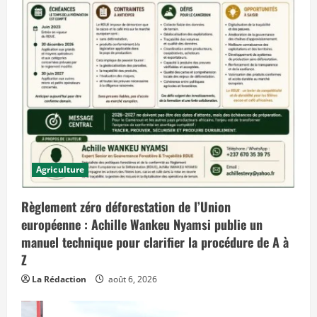
u
r
d
’
h
u
i
e
t
q
u
i
p
r
é
v
o
Agriculture
i
t
d
e
Règlement zéro déforestation de l’Union
s
e
européenne : Achille Wankeu Nyamsi publie un
f
manuel technique pour clarifier la procédure de A à
f
e
Z
t
s
La Rédaction
août 6, 2026
d
a
n
s