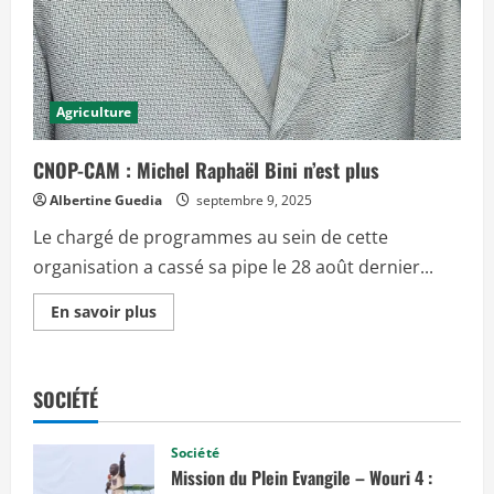
Agriculture
CNOP-CAM : Michel Raphaël Bini n’est plus
Albertine Guedia
septembre 9, 2025
Le chargé de programmes au sein de cette
organisation a cassé sa pipe le 28 août dernier...
E
En savoir plus
n
s
a
v
o
SOCIÉTÉ
i
r
p
l
Société
u
Mission du Plein Evangile – Wouri 4 :
s