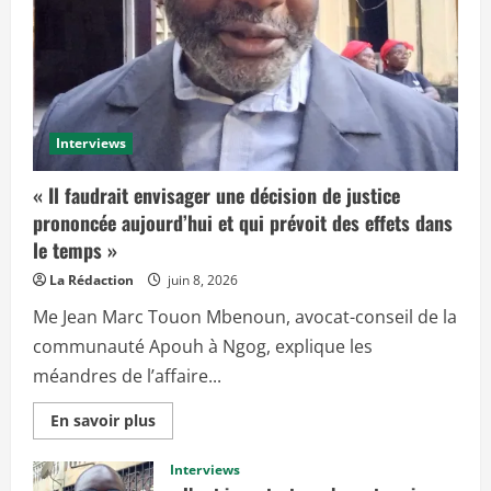
Interviews
« Il faudrait envisager une décision de justice
prononcée aujourd’hui et qui prévoit des effets dans
le temps »
La Rédaction
juin 8, 2026
Me Jean Marc Touon Mbenoun, avocat-conseil de la
communauté Apouh à Ngog, explique les
méandres de l’affaire...
E
En savoir plus
n
s
a
Interviews
v