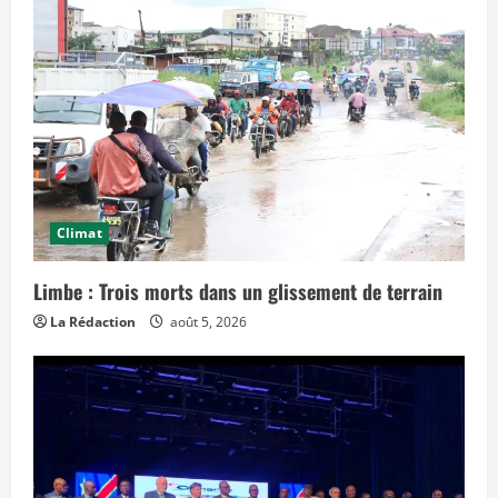
l
e
t
e
m
p
s
»
Climat
Limbe : Trois morts dans un glissement de terrain
La Rédaction
août 5, 2026