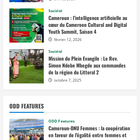
e
s
t
Société
p
Cameroun : l’intelligence artificielle au
l
u
cœur du Cameroon Cultural and Digital
s
Youth Summit, Saison 4
février 12, 2026
Société
Mission du Plein Evangile : Le Rev.
Simon Ndebe Mbegde aux commandes
de la région du Littoral 2
octobre 7, 2025
ODD FEATURES
ODD Features
Cameroun-ONU Femmes : la coopération
en faveur de l’égalité entre femmes et