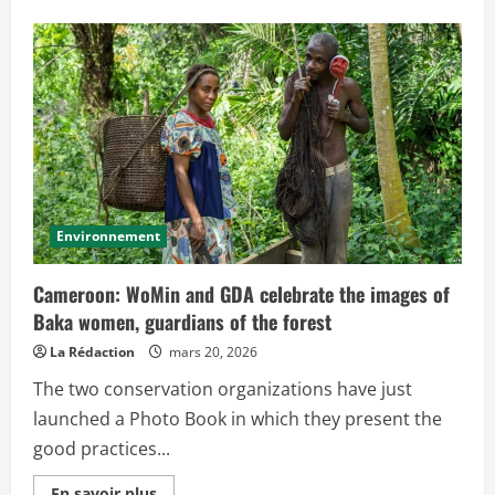
s
i
a
u
v
m
o
C
i
I
r
F
p
O
l
R
u
-
s
I
s
C
u
R
r
A
L
F
o
,
i
Environnement
G
f
r
o
e
r
e
Cameroon: WoMin and GDA celebrate the images of
e
n
s
Baka women, guardians of the forest
D
t
e
i
v
La Rédaction
mars 20, 2026
è
e
r
l
e
The two conservation organizations have just
o
d
p
launched a Photo Book in which they present the
e
m
j
e
good practices...
u
n
i
t
l
A
E
En savoir plus