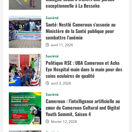
r
s
e
exceptionnelle à La Besseke
e
B
s
l
a
é
mai 2, 2026
e
k
l
Société
c
a
i
h
,
Santé: Nestlé Cameroun s’associe au
t
a
g
e
Ministère de la Santé publique pour
n
a
s
g
r
combattre l’anémie
e
d
m
i
avril 11, 2026
e
e
n
n
t
n
Société
c
e
Politique RSE : UBA Cameroon et Acha
l
s
i
Eye Hospital main dans la main pour des
d
m
e
soins oculaires de qualité
a
l
t
a
avril 3, 2026
i
f
q
o
u
r
Société
e
ê
Cameroun : l’intelligence artificielle au
t
:
cœur du Cameroon Cultural and Digital
l
Youth Summit, Saison 4
’
A
s
février 12, 2026
s
e