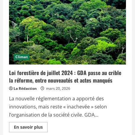
r
p
l
u
s
s
u
r
B
a
s
s
i
Climat
n
d
u
C
Loi forestière de juillet 2024 : GDA passe au crible
o
n
la réforme, entre nouveautés et actes manqués
g
o
La Rédaction
mars 20, 2026
:
La nouvelle réglementation a apporté des
l
e
innovations, mais reste « inachevée » selon
c
o
l’organisation de la société civile. GDA...
n
s
o
E
En savoir plus
r
n
t