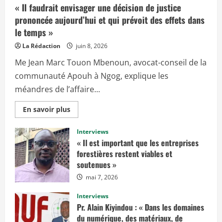
« Il faudrait envisager une décision de justice
prononcée aujourd’hui et qui prévoit des effets dans
le temps »
La Rédaction
juin 8, 2026
Me Jean Marc Touon Mbenoun, avocat-conseil de la
communauté Apouh à Ngog, explique les
méandres de l’affaire...
E
En savoir plus
n
s
a
Interviews
v
« Il est important que les entreprises
o
i
forestières restent viables et
r
soutenues »
p
l
mai 7, 2026
u
s
s
Interviews
u
r
Pr. Alain Kiyindou : « Dans les domaines
«
du numérique, des matériaux, de