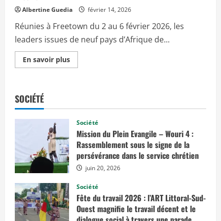
t
o
g
Albertine Guedia
février 14, 2026
G
n
u
D
t
a
Réunies à Freetown du 2 au 6 février 2026, les
A
r
r
v
e
d
leaders issues de neuf pays d’Afrique de...
a
l
i
l
’
a
o
a
n
E
En savoir plus
r
c
s
n
i
c
o
s
s
a
f
a
e
p
t
v
n
a
h
o
t
r
e
SOCIÉTÉ
i
l
e
f
r
e
m
o
p
s
e
r
l
c
n
Société
e
u
l
t
s
Mission du Plein Evangile – Wouri 4 :
s
i
d
t
s
c
Rassemblement sous le signe de la
e
u
h
s
persévérance dans le service chrétien
r
é
t
L
s
e
juin 20, 2026
u
d
r
t
e
r
t
s
e
Société
e
f
s
Fête du travail 2026 : l’ART Littoral-Sud-
c
e
p
o
m
a
Ouest magnifie le travail décent et le
n
m
r
t
dialogue social à travers une parade
e
l