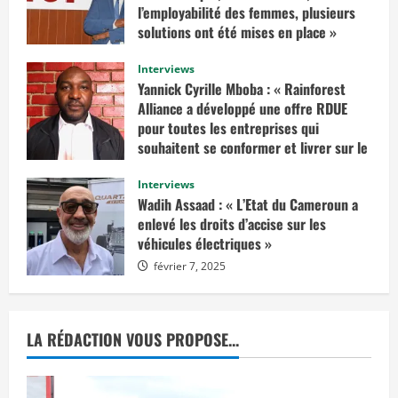
I
l’employabilité des femmes, plusieurs
l
solutions ont été mises en place »
f
a
mars 10, 2025
u
Interviews
d
r
Yannick Cyrille Mboba : « Rainforest
a
Alliance a développé une offre RDUE
i
t
pour toutes les entreprises qui
e
n
souhaitent se conformer et livrer sur le
v
marché européen »
i
s
Interviews
février 14, 2025
a
Wadih Assaad : « L’Etat du Cameroun a
g
e
enlevé les droits d’accise sur les
r
véhicules électriques »
u
n
février 7, 2025
e
d
é
c
i
s
LA RÉDACTION VOUS PROPOSE...
i
o
n
d
e