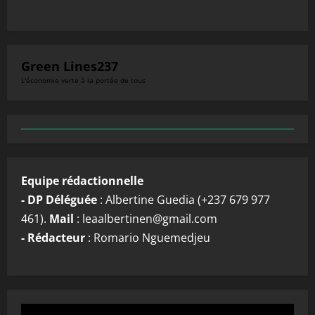
Green Lines237
L'économie verte à la portée de tous
Equipe rédactionnelle
- DP Déléguée
: Albertine Guedia (+237 679 977
461).
Mail
: leaalbertinen@gmail.com
- Rédacteur
: Romario Nguemedjeu