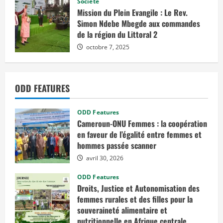
Société
m
b
Mission du Plein Evangile : Le Rev.
l
Simon Ndebe Mbegde aux commandes
é
e
de la région du Littoral 2
d
e
octobre 7, 2025
s
f
e
m
m
ODD FEATURES
e
s
s
u
ODD Features
r
l
Cameroun-ONU Femmes : la coopération
e
en faveur de l’égalité entre femmes et
c
l
hommes passée scanner
i
m
avril 30, 2026
a
t
ODD Features
é
v
Droits, Justice et Autonomisation des
a
femmes rurales et des filles pour la
l
u
souveraineté alimentaire et
e
s
nutritionnelle en Afrique centrale