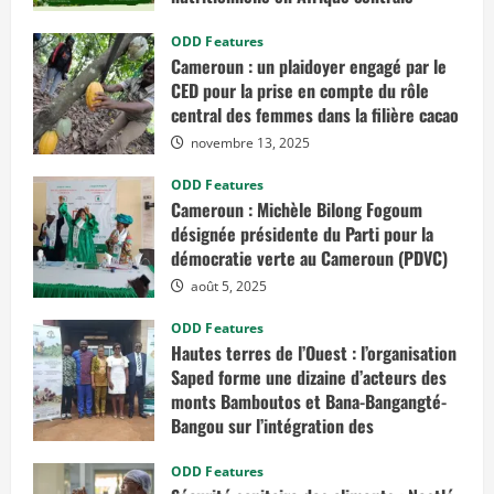
e
s
mars 7, 2026
a
ODD Features
c
Cameroun : un plaidoyer engagé par le
t
i
CED pour la prise en compte du rôle
v
central des femmes dans la filière cacao
i
t
novembre 13, 2025
é
s
a
ODD Features
u
Cameroun : Michèle Bilong Fogoum
L
i
désignée présidente du Parti pour la
b
e
démocratie verte au Cameroun (PDVC)
r
i
août 5, 2025
a
ODD Features
Hautes terres de l’Ouest : l’organisation
Saped forme une dizaine d’acteurs des
monts Bamboutos et Bana-Bangangté-
Bangou sur l’intégration des
considérations de genre dans les
projets de développement
ODD Features