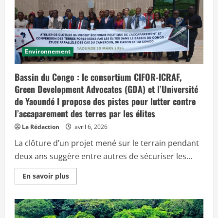
c
i
p
a
Environnement
l
Bassin du Congo : le consortium CIFOR-ICRAF,
Green Development Advocates (GDA) et l’Université
de Yaoundé I propose des pistes pour lutter contre
l’accaparement des terres par les élites
La Rédaction
avril 6, 2026
La clôture d’un projet mené sur le terrain pendant
deux ans suggère entre autres de sécuriser les...
E
En savoir plus
n
s
a
v
o
i