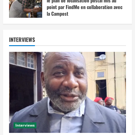
le plan de localisation postal mis au
point par FindMe en collaboration avec
la Campost
juin 17, 2025
INTERVIEWS
Interviews