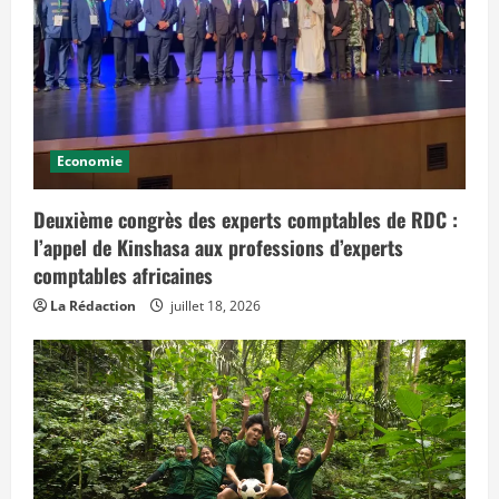
p
r
é
v
o
i
t
d
e
s
Economie
e
f
f
e
Deuxième congrès des experts comptables de RDC :
t
l’appel de Kinshasa aux professions d’experts
s
d
comptables africaines
a
n
s
La Rédaction
juillet 18, 2026
l
e
t
e
m
p
s
»