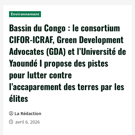
c
i
Environnement
p
Bassin du Congo : le consortium
a
l
CIFOR-ICRAF, Green Development
Advocates (GDA) et l’Université de
Yaoundé I propose des pistes
pour lutter contre
l’accaparement des terres par les
élites
La Rédaction
avril 6, 2026