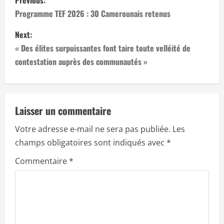
Previous:
o
Programme TEF 2026 : 30 Camerounais retenus
s
Next:
« Des élites surpuissantes font taire toute velléité de
t
contestation auprès des communautés »
n
a
Laisser un commentaire
v
Votre adresse e-mail ne sera pas publiée.
Les
i
champs obligatoires sont indiqués avec
*
g
Commentaire
*
a
t