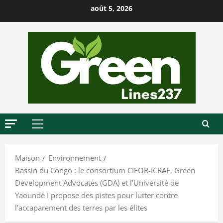
P
août 5, 2026
a
s
s
e
r
a
u
c
o
M
n
e
t
n
Maison
Environnement
u
e
Bassin du Congo : le consortium CIFOR-ICRAF, Green
p
n
Development Advocates (GDA) et l’Université de
r
u
Yaoundé I propose des pistes pour lutter contre
i
l’accaparement des terres par les élites
n