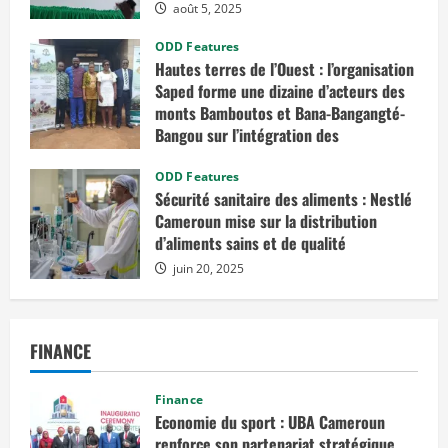
août 5, 2025
ODD Features
Hautes terres de l’Ouest : l’organisation
Saped forme une dizaine d’acteurs des
monts Bamboutos et Bana-Bangangté-
Bangou sur l’intégration des
considérations de genre dans les
projets de développement
ODD Features
Sécurité sanitaire des aliments : Nestlé
juillet 23, 2025
Cameroun mise sur la distribution
d’aliments sains et de qualité
juin 20, 2025
FINANCE
Finance
Economie du sport : UBA Cameroun
renforce son partenariat stratégique