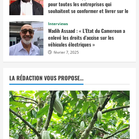
t
pour toutes les entreprises qui
e
n
souhaitent se conformer et livrer sur le
v
marché européen »
i
s
Interviews
février 14, 2025
a
Wadih Assaad : « L’Etat du Cameroun a
g
e
enlevé les droits d’accise sur les
r
véhicules électriques »
u
n
février 7, 2025
e
d
é
c
i
s
LA RÉDACTION VOUS PROPOSE...
i
o
n
d
e
j
u
s
t
i
c
e
p
r