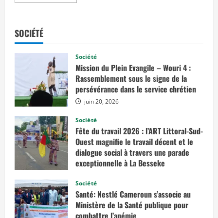
n
s
a
v
o
SOCIÉTÉ
i
r
p
l
Société
u
Mission du Plein Evangile – Wouri 4 :
s
s
Rassemblement sous le signe de la
u
persévérance dans le service chrétien
r
I
juin 20, 2026
n
n
o
Société
v
Fête du travail 2026 : l’ART Littoral-Sud-
a
t
Ouest magnifie le travail décent et le
i
o
dialogue social à travers une parade
n
exceptionnelle à La Besseke
:
mai 2, 2026
C
Société
h
a
Santé: Nestlé Cameroun s’associe au
n
Ministère de la Santé publique pour
a
s
combattre l’anémie