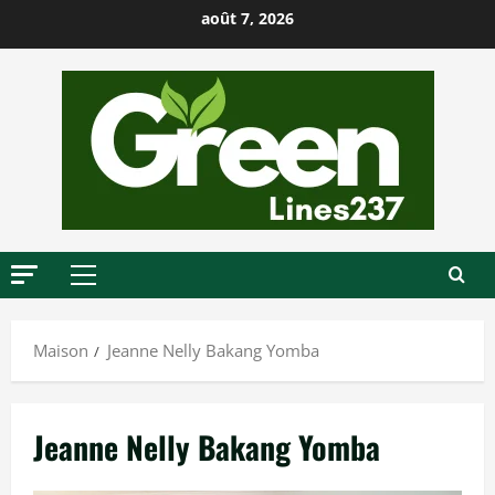
P
août 7, 2026
a
s
s
e
r
a
u
c
o
M
n
e
t
n
Maison
Jeanne Nelly Bakang Yomba
u
e
p
n
r
u
Jeanne Nelly Bakang Yomba
i
n