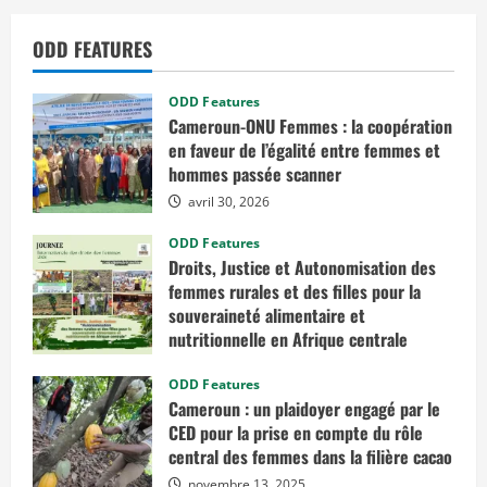
w
e
l
ODD FEATURES
e
M
a
x
ODD Features
P
r
Cameroun-ONU Femmes : la coopération
o
en faveur de l’égalité entre femmes et
»
hommes passée scanner
p
o
avril 30, 2026
u
r
ODD Features
l
e
Droits, Justice et Autonomisation des
s
femmes rurales et des filles pour la
p
e
souveraineté alimentaire et
r
s
nutritionnelle en Afrique centrale
o
n
mars 7, 2026
n
ODD Features
e
Cameroun : un plaidoyer engagé par le
s
d
CED pour la prise en compte du rôle
u
central des femmes dans la filière cacao
t
r
novembre 13, 2025