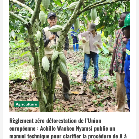
o
n
o
n
c
é
e
a
u
j
o
u
r
d
’
h
u
i
e
t
q
u
i
p
Agriculture
r
é
v
o
Règlement zéro déforestation de l’Union
i
européenne : Achille Wankeu Nyamsi publie un
t
d
manuel technique pour clarifier la procédure de A à
e