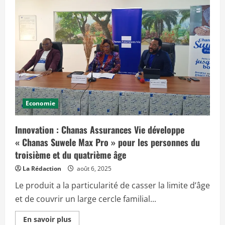
c
i
p
a
l
Economie
Innovation : Chanas Assurances Vie développe
« Chanas Suwele Max Pro » pour les personnes du
troisième et du quatrième âge
La Rédaction
août 6, 2025
Le produit a la particularité de casser la limite d’âge
et de couvrir un large cercle familial...
E
En savoir plus