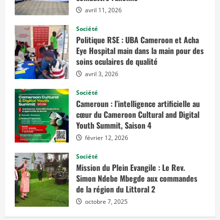
A
s
avril 11, 2026
s
u
r
Société
a
Politique RSE : UBA Cameroon et Acha
n
c
Eye Hospital main dans la main pour des
e
soins oculaires de qualité
s
V
avril 3, 2026
i
e
d
Société
é
Cameroun : l’intelligence artificielle au
v
e
cœur du Cameroon Cultural and Digital
l
Youth Summit, Saison 4
o
p
p
février 12, 2026
e
«
Société
C
Mission du Plein Evangile : Le Rev.
h
Simon Ndebe Mbegde aux commandes
a
n
de la région du Littoral 2
a
s
octobre 7, 2025
S
u