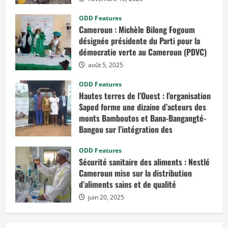
o
i
s
ODD Features
i
Cameroun : Michèle Bilong Fogoum
è
m
désignée présidente du Parti pour la
e
e
démocratie verte au Cameroun (PDVC)
t
d
août 5, 2025
u
q
ODD Features
u
a
Hautes terres de l’Ouest : l’organisation
t
Saped forme une dizaine d’acteurs des
r
i
monts Bamboutos et Bana-Bangangté-
è
Bangou sur l’intégration des
m
e
considérations de genre dans les
â
g
projets de développement
ODD Features
e
Sécurité sanitaire des aliments : Nestlé
juillet 23, 2025
Cameroun mise sur la distribution
d’aliments sains et de qualité
juin 20, 2025