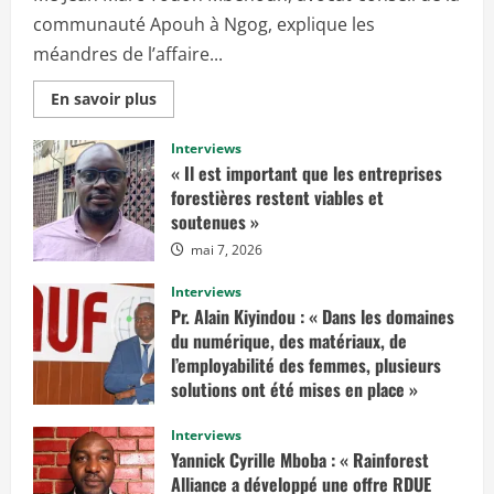
communauté Apouh à Ngog, explique les
méandres de l’affaire...
E
En savoir plus
n
s
a
Interviews
v
« Il est important que les entreprises
o
i
forestières restent viables et
r
soutenues »
p
l
mai 7, 2026
u
s
s
Interviews
u
r
Pr. Alain Kiyindou : « Dans les domaines
«
du numérique, des matériaux, de
I
l’employabilité des femmes, plusieurs
l
solutions ont été mises en place »
f
a
mars 10, 2025
u
Interviews
d
r
Yannick Cyrille Mboba : « Rainforest
a
Alliance a développé une offre RDUE
i