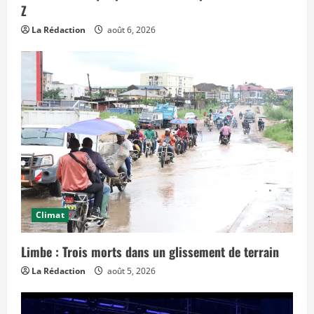
s
Z
e
f
La Rédaction
août 6, 2026
f
e
t
s
d
a
n
s
l
e
t
e
m
p
s
»
Climat
Limbe : Trois morts dans un glissement de terrain
La Rédaction
août 5, 2026