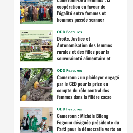
Cameroun-ONU Femmes : la
coopération en faveur de
l’égalité entre femmes et
hommes passée scanner
avril 30, 2026
ODD Features
Droits, Justice et
Autonomisation des femmes
rurales et des filles pour la
souveraineté alimentaire et
nutritionnelle en Afrique
centrale
ODD Features
Cameroun : un plaidoyer engagé
mars 7, 2026
par le CED pour la prise en
compte du rôle central des
femmes dans la filière cacao
novembre 13, 2025
ODD Features
Cameroun : Michèle Bilong
Fogoum désignée présidente du
Parti pour la démocratie verte au