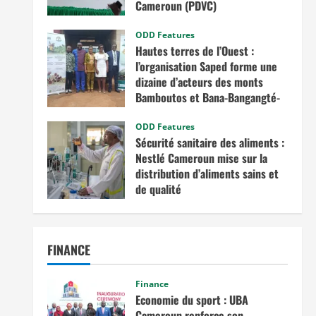
Cameroun (PDVC)
août 5, 2025
ODD Features
Hautes terres de l’Ouest :
l’organisation Saped forme une
dizaine d’acteurs des monts
Bamboutos et Bana-Bangangté-
Bangou sur l’intégration des
considérations de genre dans les
ODD Features
Sécurité sanitaire des aliments :
projets de développement
Nestlé Cameroun mise sur la
juillet 23, 2025
distribution d’aliments sains et
de qualité
juin 20, 2025
FINANCE
Finance
Economie du sport : UBA
Cameroun renforce son