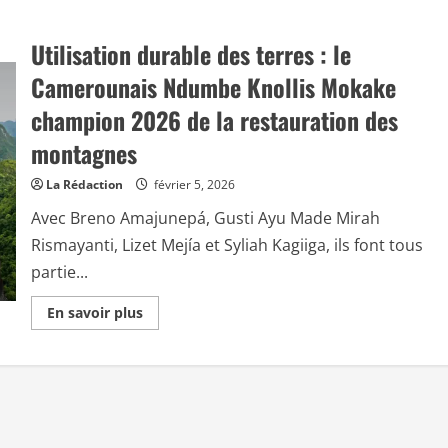
Utilisation durable des terres : le
Camerounais Ndumbe Knollis Mokake
champion 2026 de la restauration des
montagnes
La Rédaction
février 5, 2026
Avec Breno Amajunepá, Gusti Ayu Made Mirah
Rismayanti, Lizet Mejía et Syliah Kagiiga, ils font tous
partie...
E
En savoir plus
n
s
a
v
o
i
r
p
l