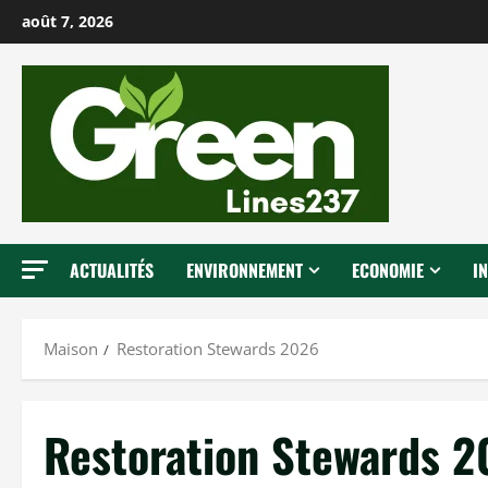
P
août 7, 2026
a
s
s
e
r
a
u
c
ACTUALITÉS
ENVIRONNEMENT
ECONOMIE
I
o
n
t
Maison
Restoration Stewards 2026
e
n
u
Restoration Stewards 