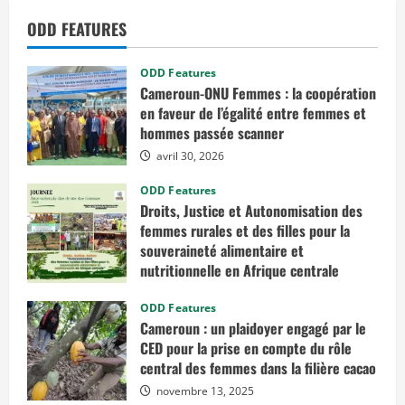
m
m
ODD FEATURES
a
n
d
e
ODD Features
s
d
Cameroun-ONU Femmes : la coopération
e
en faveur de l’égalité entre femmes et
l
a
hommes passée scanner
r
é
avril 30, 2026
g
i
ODD Features
o
n
Droits, Justice et Autonomisation des
d
femmes rurales et des filles pour la
u
L
souveraineté alimentaire et
i
t
nutritionnelle en Afrique centrale
t
o
mars 7, 2026
r
ODD Features
a
Cameroun : un plaidoyer engagé par le
l
2
CED pour la prise en compte du rôle
central des femmes dans la filière cacao
novembre 13, 2025