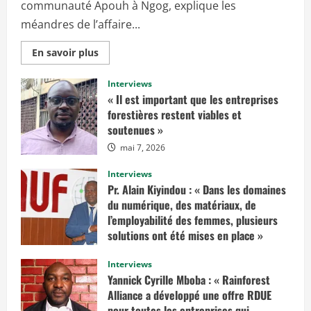
communauté Apouh à Ngog, explique les
méandres de l’affaire...
E
En savoir plus
n
s
a
Interviews
v
« Il est important que les entreprises
o
i
forestières restent viables et
r
soutenues »
p
l
mai 7, 2026
u
s
s
Interviews
u
r
Pr. Alain Kiyindou : « Dans les domaines
«
du numérique, des matériaux, de
I
l’employabilité des femmes, plusieurs
l
solutions ont été mises en place »
f
a
mars 10, 2025
u
Interviews
d
r
Yannick Cyrille Mboba : « Rainforest
a
Alliance a développé une offre RDUE
i
t
pour toutes les entreprises qui