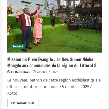
c
i
p
a
l
Société
Mission du Plein Evangile : Le Rev. Simon Ndebe
Mbegde aux commandes de la région du Littoral 2
La Rédaction
octobre 7, 2025
Le nouveau patron de cette région ecclésiastique a
officiellement pris fonction le 5 octobre 2025 à
Kotto,...
E
En savoir plus
n