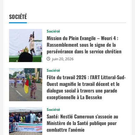
s
a
v
o
SOCIÉTÉ
i
r
p
l
Société
u
Mission du Plein Evangile – Wouri 4 :
s
s
Rassemblement sous le signe de la
u
persévérance dans le service chrétien
r
M
juin 20, 2026
i
s
s
Société
i
Fête du travail 2026 : l’ART Littoral-Sud-
o
n
Ouest magnifie le travail décent et le
d
u
dialogue social à travers une parade
P
exceptionnelle à La Besseke
l
e
mai 2, 2026
i
Société
n
E
Santé: Nestlé Cameroun s’associe au
v
Ministère de la Santé publique pour
a
n
combattre l’anémie
g