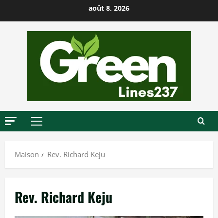
P
août 8, 2026
a
s
s
e
r
a
u
c
o
M
n
e
t
n
Maison
Rev. Richard Keju
u
e
p
n
r
u
Rev. Richard Keju
i
n