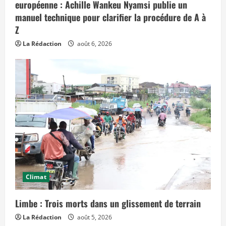
e
européenne : Achille Wankeu Nyamsi publie un
f
manuel technique pour clarifier la procédure de A à
f
e
Z
t
s
La Rédaction
août 6, 2026
d
a
n
s
l
e
t
e
m
p
s
»
Climat
Limbe : Trois morts dans un glissement de terrain
La Rédaction
août 5, 2026