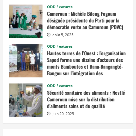
ODD Features
Cameroun : Michèle Bilong Fogoum
désignée présidente du Parti pour la
démocratie verte au Cameroun (PDVC)
août 5, 2025
ODD Features
Hautes terres de l’Ouest : l’organisation
Saped forme une dizaine d’acteurs des
monts Bamboutos et Bana-Bangangté-
Bangou sur l’intégration des
considérations de genre dans les
projets de développement
ODD Features
Sécurité sanitaire des aliments : Nestlé
juillet 23, 2025
Cameroun mise sur la distribution
d’aliments sains et de qualité
juin 20, 2025