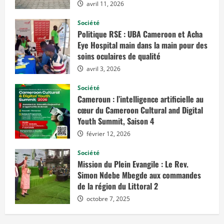
i
avril 11, 2026
l
e
Société
:
Politique RSE : UBA Cameroon et Acha
L
e
Eye Hospital main dans la main pour des
R
soins oculaires de qualité
e
v
avril 3, 2026
.
S
i
Société
m
Cameroun : l’intelligence artificielle au
o
n
cœur du Cameroon Cultural and Digital
N
Youth Summit, Saison 4
d
e
b
février 12, 2026
e
M
Société
b
e
Mission du Plein Evangile : Le Rev.
g
Simon Ndebe Mbegde aux commandes
d
e
de la région du Littoral 2
a
u
octobre 7, 2025
x
c
o