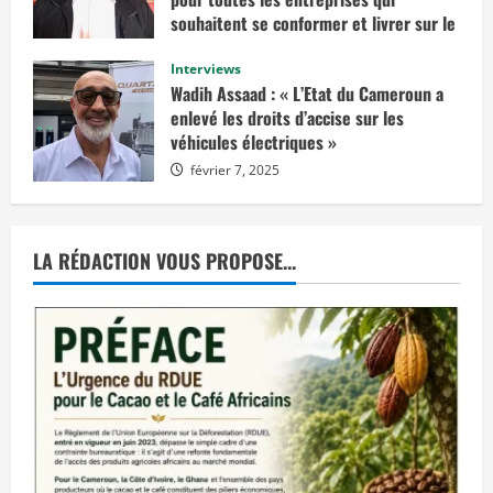
e
n
souhaitent se conformer et livrer sur le
v
marché européen »
i
s
Interviews
février 14, 2025
a
Wadih Assaad : « L’Etat du Cameroun a
g
e
enlevé les droits d’accise sur les
r
véhicules électriques »
u
n
février 7, 2025
e
d
é
c
i
s
LA RÉDACTION VOUS PROPOSE...
i
o
n
d
e
j
u
s
t
i
c
e
p
r
o