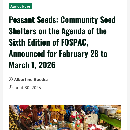
c
Agriculture
i
Peasant Seeds: Community Seed
p
a
Shelters on the Agenda of the
l
Sixth Edition of FOSPAC,
Announced for February 28 to
March 1, 2026
Albertine Guedia
août 30, 2025