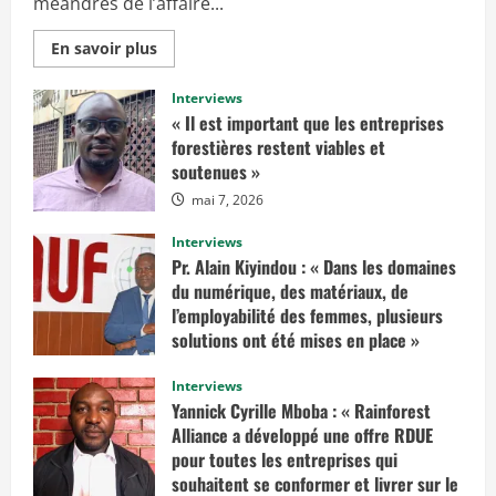
méandres de l’affaire...
E
En savoir plus
n
s
a
Interviews
v
« Il est important que les entreprises
o
i
forestières restent viables et
r
soutenues »
p
l
mai 7, 2026
u
s
s
Interviews
u
r
Pr. Alain Kiyindou : « Dans les domaines
«
du numérique, des matériaux, de
I
l’employabilité des femmes, plusieurs
l
solutions ont été mises en place »
f
a
mars 10, 2025
u
Interviews
d
r
Yannick Cyrille Mboba : « Rainforest
a
Alliance a développé une offre RDUE
i
t
pour toutes les entreprises qui
e
n
souhaitent se conformer et livrer sur le