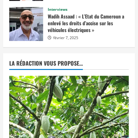
v
marché européen »
i
s
Interviews
février 14, 2025
a
Wadih Assaad : « L’Etat du Cameroun a
g
e
enlevé les droits d’accise sur les
r
véhicules électriques »
u
n
février 7, 2025
e
d
é
c
i
s
LA RÉDACTION VOUS PROPOSE...
i
o
n
d
e
j
u
s
t
i
c
e
p
r
o
n
o