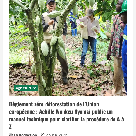
n
c
é
e
a
u
j
o
u
r
d
’
h
u
i
e
t
q
u
i
p
Agriculture
r
é
v
o
Règlement zéro déforestation de l’Union
i
européenne : Achille Wankeu Nyamsi publie un
t
d
manuel technique pour clarifier la procédure de A à
e
s
Z
e
f
La Rédaction
août 6, 2026