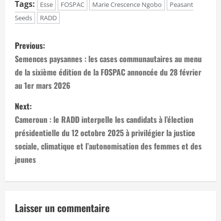
Tags:
Esse
FOSPAC
Marie Crescence Ngobo
Peasant
Seeds
RADD
P
Previous:
o
Semences paysannes : les cases communautaires au menu
de la sixième édition de la FOSPAC annoncée du 28 février
s
au 1er mars 2026
t
Next:
n
Cameroun : le RADD interpelle les candidats à l’élection
présidentielle du 12 octobre 2025 à privilégier la justice
a
sociale, climatique et l’autonomisation des femmes et des
jeunes
v
i
g
Laisser un commentaire