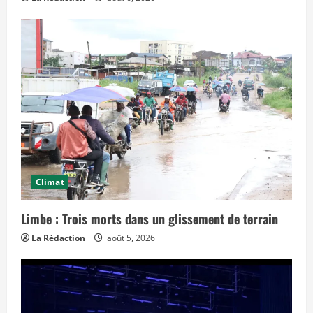
f
e
t
s
d
a
n
s
l
e
t
e
m
p
s
»
Climat
Limbe : Trois morts dans un glissement de terrain
La Rédaction
août 5, 2026