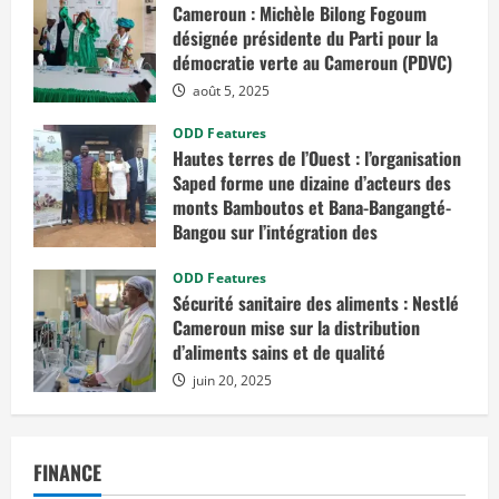
Cameroun : Michèle Bilong Fogoum
désignée présidente du Parti pour la
démocratie verte au Cameroun (PDVC)
août 5, 2025
ODD Features
Hautes terres de l’Ouest : l’organisation
Saped forme une dizaine d’acteurs des
monts Bamboutos et Bana-Bangangté-
Bangou sur l’intégration des
considérations de genre dans les
projets de développement
ODD Features
Sécurité sanitaire des aliments : Nestlé
juillet 23, 2025
Cameroun mise sur la distribution
d’aliments sains et de qualité
juin 20, 2025
FINANCE