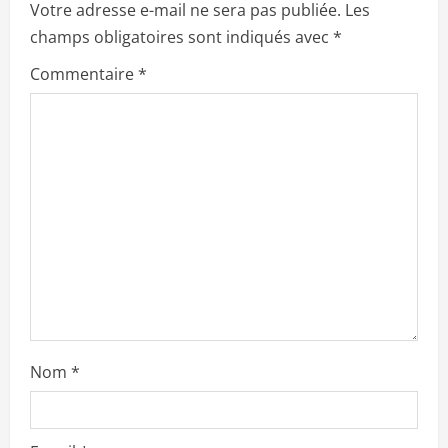
a
Votre adresse e-mail ne sera pas publiée.
Les
champs obligatoires sont indiqués avec
*
t
Commentaire
*
i
o
n
Nom
*