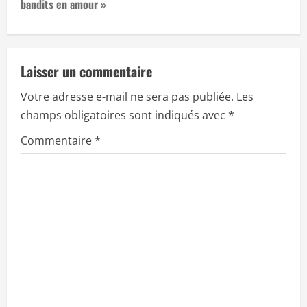
bandits en amour »
a
v
Laisser un commentaire
i
Votre adresse e-mail ne sera pas publiée.
Les
g
champs obligatoires sont indiqués avec
*
a
Commentaire
*
t
i
o
n