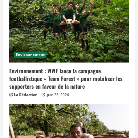
s
»
Environnement
Environnement : WWF lance la campagne
footballistique « Team Forest » pour mobiliser les
supporters en faveur de la nature
La Rédaction
juin 26, 2026