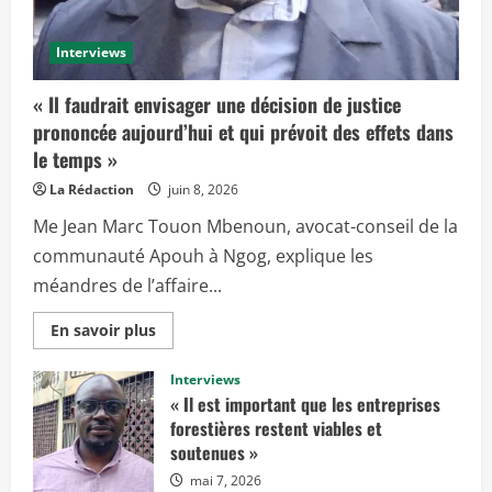
Interviews
« Il faudrait envisager une décision de justice
prononcée aujourd’hui et qui prévoit des effets dans
le temps »
La Rédaction
juin 8, 2026
Me Jean Marc Touon Mbenoun, avocat-conseil de la
communauté Apouh à Ngog, explique les
méandres de l’affaire...
E
En savoir plus
n
s
a
Interviews
v
« Il est important que les entreprises
o
i
forestières restent viables et
r
soutenues »
p
l
mai 7, 2026
u