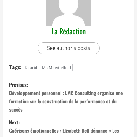
La Rédaction
See author's posts
Tags:
Kourbi
Ma Mbed Mbed
P
Previous:
o
Développement personnel : LMC Consulting organise une
formation sur la construction de la performance et du
s
succès
t
Next:
n
Guérisons émotionnelles : Elisabeth Bell dénonce « Les