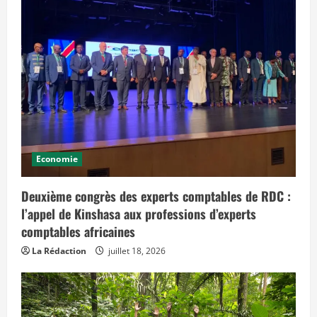
i
e
t
q
u
i
p
r
é
v
o
i
t
d
e
s
Economie
e
f
f
e
Deuxième congrès des experts comptables de RDC :
t
l’appel de Kinshasa aux professions d’experts
s
d
comptables africaines
a
n
s
La Rédaction
juillet 18, 2026
l
e
t
e
m
p