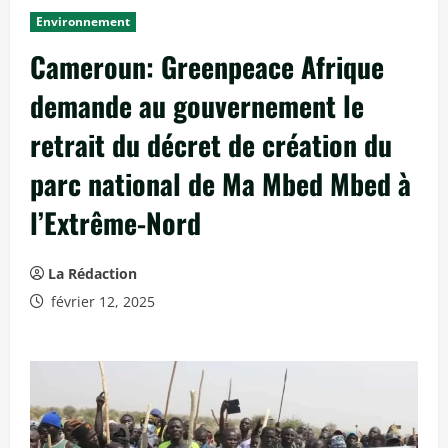
c
Environnement
i
Cameroun: Greenpeace Afrique
p
a
demande au gouvernement le
l
retrait du décret de création du
parc national de Ma Mbed Mbed à
l’Extrême-Nord
La Rédaction
février 12, 2025