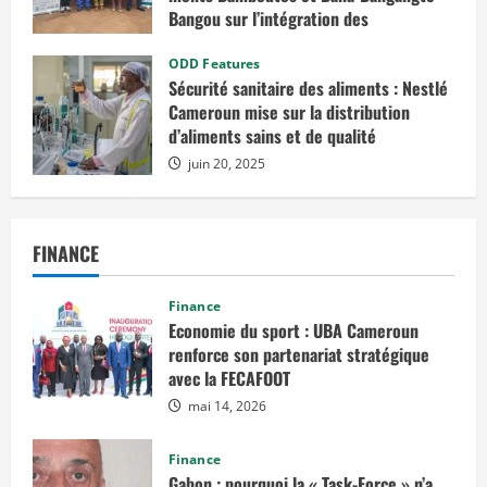
Bangou sur l’intégration des
considérations de genre dans les
projets de développement
ODD Features
Sécurité sanitaire des aliments : Nestlé
juillet 23, 2025
Cameroun mise sur la distribution
d’aliments sains et de qualité
juin 20, 2025
FINANCE
Finance
Economie du sport : UBA Cameroun
renforce son partenariat stratégique
avec la FECAFOOT
mai 14, 2026
Finance
Gabon : pourquoi la « Task-Force » n’a