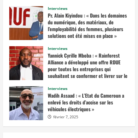
s
s
Interviews
u
r
Pr. Alain Kiyindou : « Dans les domaines
«
du numérique, des matériaux, de
I
l’employabilité des femmes, plusieurs
l
solutions ont été mises en place »
f
a
mars 10, 2025
u
Interviews
d
r
Yannick Cyrille Mboba : « Rainforest
a
Alliance a développé une offre RDUE
i
t
pour toutes les entreprises qui
e
n
souhaitent se conformer et livrer sur le
v
marché européen »
i
s
Interviews
février 14, 2025
a
Wadih Assaad : « L’Etat du Cameroun a
g
e
enlevé les droits d’accise sur les
r
véhicules électriques »
u
n
février 7, 2025
e
d
é
c
i