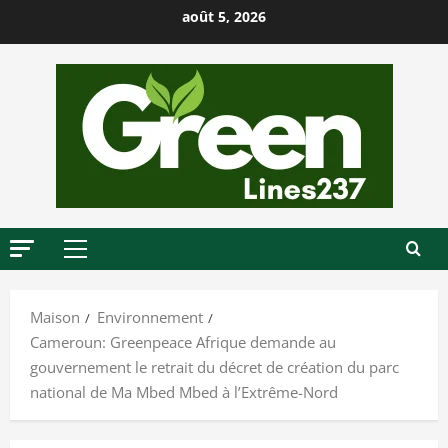
P
août 5, 2026
a
s
s
e
r
a
u
c
o
M
n
e
t
n
Maison
Environnement
u
e
Cameroun: Greenpeace Afrique demande au
p
n
gouvernement le retrait du décret de création du parc
r
u
national de Ma Mbed Mbed à l’Extrême-Nord
i
n