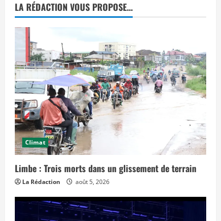
s
LA RÉDACTION VOUS PROPOSE...
i
o
n
d
e
j
u
s
t
i
c
e
p
r
o
n
o
n
c
é
Climat
e
a
u
Limbe : Trois morts dans un glissement de terrain
j
o
La Rédaction
août 5, 2026
u
r
d
’
h
u