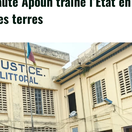
té Apouh traîne l’Etat en
es terres