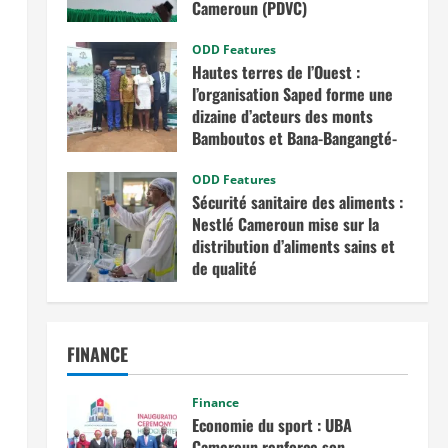
Cameroun (PDVC)
août 5, 2025
ODD Features
Hautes terres de l’Ouest :
l’organisation Saped forme une
dizaine d’acteurs des monts
Bamboutos et Bana-Bangangté-
Bangou sur l’intégration des
considérations de genre dans les
ODD Features
Sécurité sanitaire des aliments :
projets de développement
Nestlé Cameroun mise sur la
juillet 23, 2025
distribution d’aliments sains et
de qualité
juin 20, 2025
FINANCE
Finance
Economie du sport : UBA
Cameroun renforce son