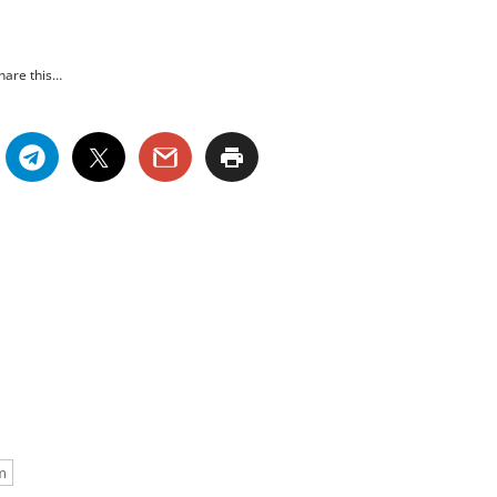
hare this…
m