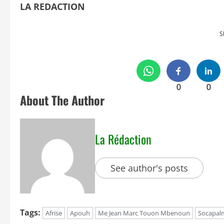
LA REDACTION
S
0
0
About The Author
La Rédaction
See author's posts
Tags:
Afrise
Apouh
Me Jean Marc Touon Mbenoun
Socapal