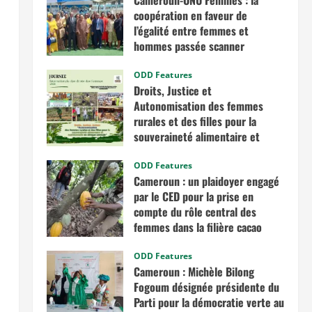
Cameroun-ONU Femmes : la
coopération en faveur de
l’égalité entre femmes et
hommes passée scanner
avril 30, 2026
ODD Features
Droits, Justice et
Autonomisation des femmes
rurales et des filles pour la
souveraineté alimentaire et
nutritionnelle en Afrique
centrale
ODD Features
Cameroun : un plaidoyer engagé
mars 7, 2026
par le CED pour la prise en
compte du rôle central des
femmes dans la filière cacao
novembre 13, 2025
ODD Features
Cameroun : Michèle Bilong
Fogoum désignée présidente du
Parti pour la démocratie verte au