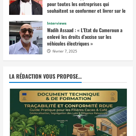
t
pour toutes les entreprises qui
e
n
souhaitent se conformer et livrer sur le
v
marché européen »
i
s
Interviews
février 14, 2025
a
Wadih Assaad : « L’Etat du Cameroun a
g
e
enlevé les droits d’accise sur les
r
véhicules électriques »
u
n
février 7, 2025
e
d
é
c
i
s
LA RÉDACTION VOUS PROPOSE...
i
o
n
d
e
j
u
s
t
i
c
e
p
r