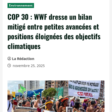
c
Environnement
i
COP 30 : WWF dresse un bilan
p
a
mitigé entre petites avancées et
l
positions éloignées des objectifs
climatiques
La Rédaction
novembre 25, 2025