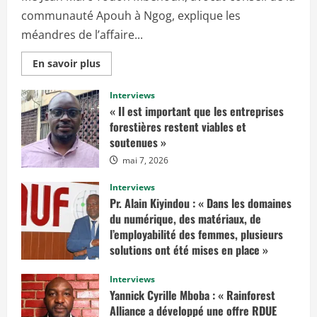
communauté Apouh à Ngog, explique les
méandres de l’affaire...
E
En savoir plus
n
s
a
Interviews
v
« Il est important que les entreprises
o
i
forestières restent viables et
r
soutenues »
p
l
mai 7, 2026
u
s
s
Interviews
u
r
Pr. Alain Kiyindou : « Dans les domaines
«
du numérique, des matériaux, de
I
l’employabilité des femmes, plusieurs
l
solutions ont été mises en place »
f
a
mars 10, 2025
u
Interviews
d
r
Yannick Cyrille Mboba : « Rainforest
a
Alliance a développé une offre RDUE
i