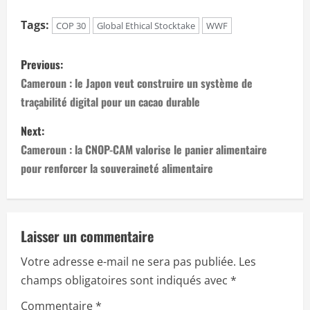
Tags:
COP 30
Global Ethical Stocktake
WWF
P
Previous:
o
Cameroun : le Japon veut construire un système de
traçabilité digital pour un cacao durable
s
Next:
t
Cameroun : la CNOP-CAM valorise le panier alimentaire
n
pour renforcer la souveraineté alimentaire
a
v
Laisser un commentaire
i
Votre adresse e-mail ne sera pas publiée.
Les
champs obligatoires sont indiqués avec
*
g
Commentaire
*