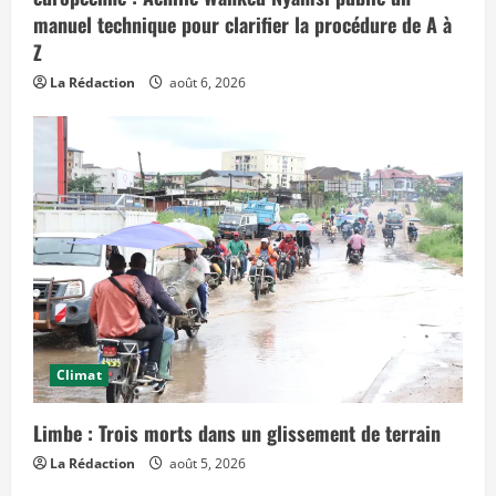
s
e
manuel technique pour clarifier la procédure de A à
f
Z
f
e
t
La Rédaction
août 6, 2026
s
d
a
n
s
l
e
t
e
m
p
s
»
Climat
Limbe : Trois morts dans un glissement de terrain
La Rédaction
août 5, 2026