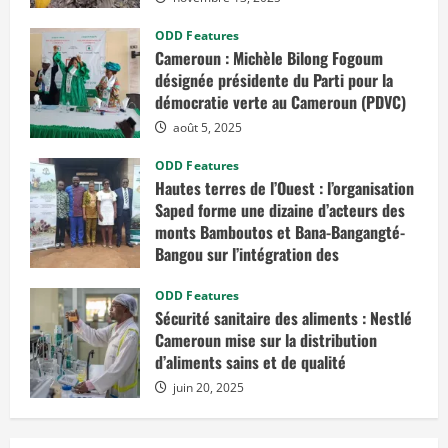
ODD Features
Cameroun : Michèle Bilong Fogoum
désignée présidente du Parti pour la
démocratie verte au Cameroun (PDVC)
août 5, 2025
ODD Features
Hautes terres de l’Ouest : l’organisation
Saped forme une dizaine d’acteurs des
monts Bamboutos et Bana-Bangangté-
Bangou sur l’intégration des
considérations de genre dans les
projets de développement
ODD Features
Sécurité sanitaire des aliments : Nestlé
juillet 23, 2025
Cameroun mise sur la distribution
d’aliments sains et de qualité
juin 20, 2025