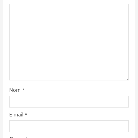
a
t
i
o
n
Nom
*
E-mail
*