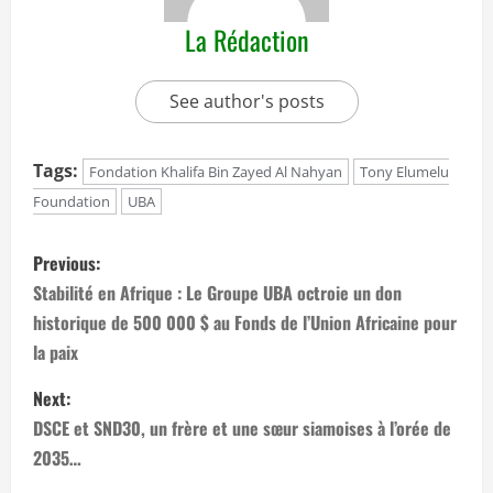
La Rédaction
See author's posts
Tags:
Fondation Khalifa Bin Zayed Al Nahyan
Tony Elumelu
Foundation
UBA
P
Previous:
o
Stabilité en Afrique : Le Groupe UBA octroie un don
historique de 500 000 $ au Fonds de l’Union Africaine pour
s
la paix
t
Next:
n
DSCE et SND30, un frère et une sœur siamoises à l’orée de
2035…
a