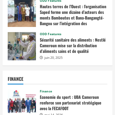
ODD Features
Hautes terres de l’Ouest : l’organisation
Saped forme une dizaine d’acteurs des
monts Bamboutos et Bana-Bangangté-
Bangou sur l’intégration des
considérations de genre dans les
projets de développement
ODD Features
Sécurité sanitaire des aliments : Nestlé
juillet 23, 2025
Cameroun mise sur la distribution
d’aliments sains et de qualité
juin 20, 2025
FINANCE
Finance
Economie du sport : UBA Cameroun
renforce son partenariat stratégique
avec la FECAFOOT
mai 14, 2026