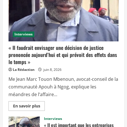
Interviews
« Il faudrait envisager une décision de justice
prononcée aujourd’hui et qui prévoit des effets dans
le temps »
La Rédaction
juin 8, 2026
Me Jean Marc Touon Mbenoun, avocat-conseil de la
communauté Apouh à Ngog, explique les
méandres de l’affaire...
E
En savoir plus
n
s
a
Interviews
v
« Il est important que les entreprises
o