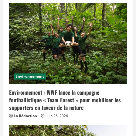
e
t
e
m
p
s
»
Environnement
Environnement : WWF lance la campagne
footballistique « Team Forest » pour mobiliser les
supporters en faveur de la nature
La Rédaction
juin 26, 2026