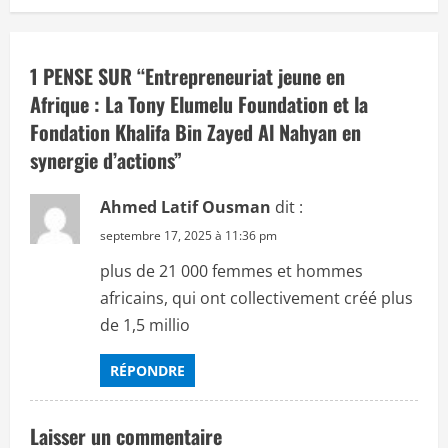
v
i
1 PENSE SUR “
Entrepreneuriat jeune en
Afrique : La Tony Elumelu Foundation et la
g
Fondation Khalifa Bin Zayed Al Nahyan en
a
synergie d’actions
”
t
Ahmed Latif Ousman
dit :
i
septembre 17, 2025 à 11:36 pm
plus de 21 000 femmes et hommes
o
africains, qui ont collectivement créé plus
n
de 1,5 millio
RÉPONDRE
Laisser un commentaire