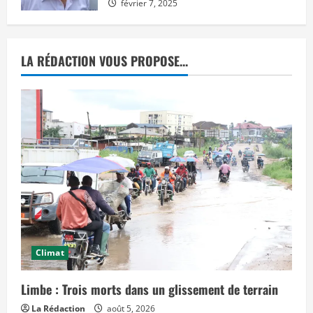
février 7, 2025
e
d
é
c
i
s
LA RÉDACTION VOUS PROPOSE...
i
o
n
d
e
j
u
s
t
i
c
e
p
r
o
n
o
n
c
é
Climat
e
a
u
Limbe : Trois morts dans un glissement de terrain
j
o
La Rédaction
août 5, 2026
u