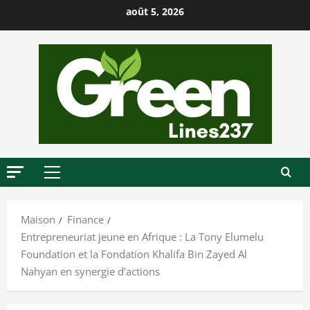
P
août 5, 2026
a
s
s
e
r
a
u
c
o
M
n
e
t
n
Maison
Finance
u
e
Entrepreneuriat jeune en Afrique : La Tony Elumelu
p
n
Foundation et la Fondation Khalifa Bin Zayed Al
r
u
Nahyan en synergie d’actions
i
n