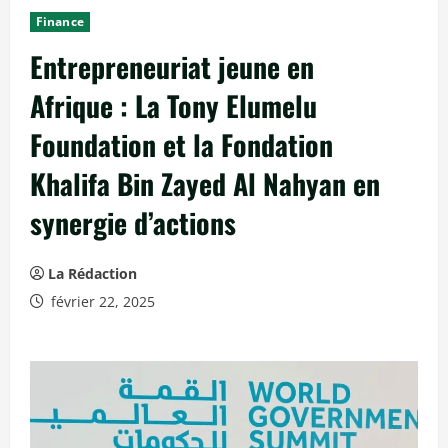
c
Finance
i
Entrepreneuriat jeune en
p
a
Afrique : La Tony Elumelu
l
Foundation et la Fondation
Khalifa Bin Zayed Al Nahyan en
synergie d’actions
La Rédaction
février 22, 2025