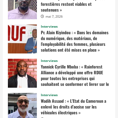
i
forestières restent viables et
r
soutenues »
p
l
mai 7, 2026
u
s
s
Interviews
u
r
Pr. Alain Kiyindou : « Dans les domaines
«
du numérique, des matériaux, de
I
l’employabilité des femmes, plusieurs
l
solutions ont été mises en place »
f
a
mars 10, 2025
u
Interviews
d
r
Yannick Cyrille Mboba : « Rainforest
a
Alliance a développé une offre RDUE
i
t
pour toutes les entreprises qui
e
n
souhaitent se conformer et livrer sur le
v
marché européen »
i
s
Interviews
février 14, 2025
a
Wadih Assaad : « L’Etat du Cameroun a
g
e
enlevé les droits d’accise sur les
r
véhicules électriques »
u
n