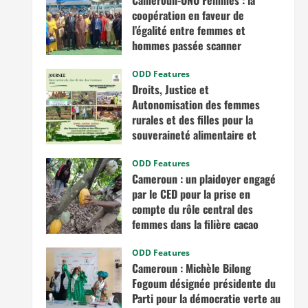
Cameroun-ONU Femmes : la
coopération en faveur de
l’égalité entre femmes et
hommes passée scanner
avril 30, 2026
ODD Features
Droits, Justice et
Autonomisation des femmes
rurales et des filles pour la
souveraineté alimentaire et
nutritionnelle en Afrique
centrale
ODD Features
Cameroun : un plaidoyer engagé
mars 7, 2026
par le CED pour la prise en
compte du rôle central des
femmes dans la filière cacao
novembre 13, 2025
ODD Features
Cameroun : Michèle Bilong
Fogoum désignée présidente du
Parti pour la démocratie verte au