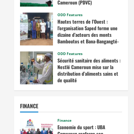
Cameroun (PDVC)
août 5, 2025
ODD Features
Hautes terres de l’Ouest :
l’organisation Saped forme une
dizaine d’acteurs des monts
Bamboutos et Bana-Bangangté-
Bangou sur l’intégration des
considérations de genre dans les
ODD Features
Sécurité sanitaire des aliments :
projets de développement
Nestlé Cameroun mise sur la
juillet 23, 2025
distribution d’aliments sains et
de qualité
juin 20, 2025
FINANCE
Finance
Economie du sport : UBA
Cameroun renforce son