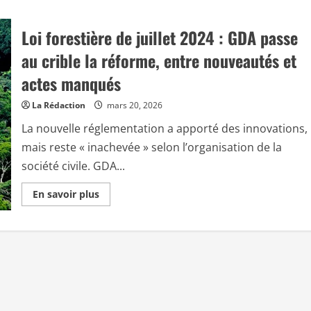
Loi forestière de juillet 2024 : GDA passe
au crible la réforme, entre nouveautés et
actes manqués
La Rédaction
mars 20, 2026
La nouvelle réglementation a apporté des innovations,
mais reste « inachevée » selon l’organisation de la
société civile. GDA...
E
En savoir plus
n
s
a
v
o
i
r
p
l
u
s
s