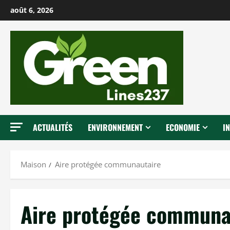
P
août 6, 2026
a
s
s
e
r
a
u
c
ACTUALITÉS
ENVIRONNEMENT
ECONOMIE
I
o
n
t
Maison
Aire protégée communautaire
e
n
u
Aire protégée communa