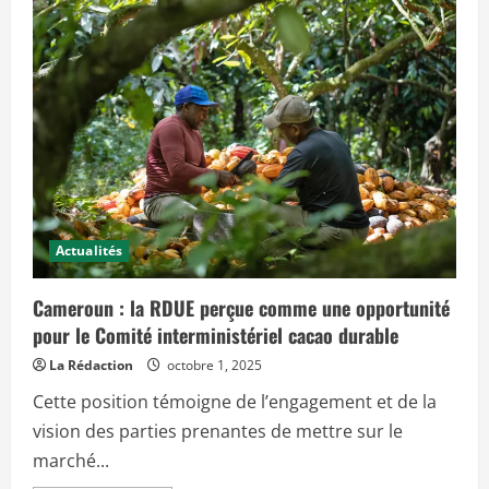
c
i
p
a
l
Actualités
Cameroun : la RDUE perçue comme une opportunité
pour le Comité interministériel cacao durable
La Rédaction
octobre 1, 2025
Cette position témoigne de l’engagement et de la
vision des parties prenantes de mettre sur le
marché...