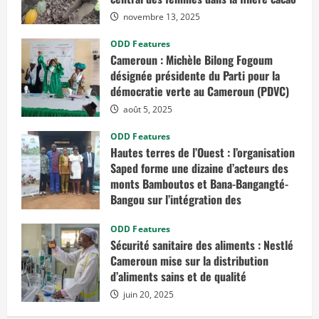
novembre 13, 2025
ODD Features
Cameroun : Michèle Bilong Fogoum
désignée présidente du Parti pour la
démocratie verte au Cameroun (PDVC)
août 5, 2025
ODD Features
Hautes terres de l’Ouest : l’organisation
Saped forme une dizaine d’acteurs des
monts Bamboutos et Bana-Bangangté-
Bangou sur l’intégration des
considérations de genre dans les
projets de développement
ODD Features
Sécurité sanitaire des aliments : Nestlé
juillet 23, 2025
Cameroun mise sur la distribution
d’aliments sains et de qualité
juin 20, 2025