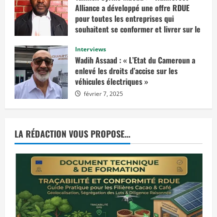
a
Alliance a développé une offre RDUE
i
t
pour toutes les entreprises qui
e
n
souhaitent se conformer et livrer sur le
v
marché européen »
i
s
Interviews
février 14, 2025
a
Wadih Assaad : « L’Etat du Cameroun a
g
e
enlevé les droits d’accise sur les
r
véhicules électriques »
u
n
février 7, 2025
e
d
é
c
i
s
LA RÉDACTION VOUS PROPOSE...
i
o
n
d
e
j
u
s
t
i
c
e