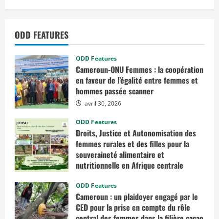
m
i
t
é
ODD FEATURES
i
n
t
e
ODD Features
r
m
Cameroun-ONU Femmes : la coopération
i
en faveur de l’égalité entre femmes et
n
i
hommes passée scanner
s
t
avril 30, 2026
é
r
ODD Features
i
e
Droits, Justice et Autonomisation des
l
femmes rurales et des filles pour la
c
a
souveraineté alimentaire et
c
a
nutritionnelle en Afrique centrale
o
d
mars 7, 2026
u
ODD Features
r
Cameroun : un plaidoyer engagé par le
a
b
CED pour la prise en compte du rôle
l
central des femmes dans la filière cacao
e