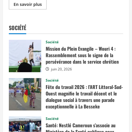
E
En savoir plus
n
s
a
v
o
SOCIÉTÉ
i
r
p
l
Société
u
Mission du Plein Evangile – Wouri 4 :
s
s
Rassemblement sous le signe de la
u
persévérance dans le service chrétien
r
C
juin 20, 2026
a
m
e
Société
r
Fête du travail 2026 : l’ART Littoral-Sud-
o
u
Ouest magnifie le travail décent et le
n
dialogue social à travers une parade
:
exceptionnelle à La Besseke
l
a
mai 2, 2026
R
Société
D
U
Santé: Nestlé Cameroun s’associe au
E
Ministère de la Santé publique pour
p