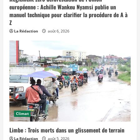
d
e
européenne : Achille Wankeu Nyamsi publie un
s
e
manuel technique pour clarifier la procédure de A à
f
Z
f
e
t
La Rédaction
août 6, 2026
s
d
a
n
s
l
e
t
e
m
p
s
»
Climat
Limbe : Trois morts dans un glissement de terrain
La Rédaction
août 5, 2026