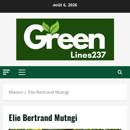
P
août 6, 2026
a
s
s
e
r
a
u
c
o
M
n
e
t
n
Maison
Elie Bertrand Mutngi
u
e
p
n
r
u
Elie Bertrand Mutngi
i
n