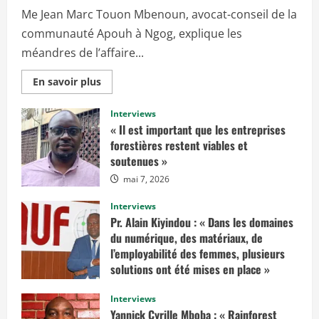
Me Jean Marc Touon Mbenoun, avocat-conseil de la
communauté Apouh à Ngog, explique les
méandres de l’affaire...
E
En savoir plus
n
s
a
Interviews
v
« Il est important que les entreprises
o
i
forestières restent viables et
r
soutenues »
p
l
mai 7, 2026
u
s
s
Interviews
u
r
Pr. Alain Kiyindou : « Dans les domaines
«
du numérique, des matériaux, de
I
l’employabilité des femmes, plusieurs
l
solutions ont été mises en place »
f
a
mars 10, 2025
u
Interviews
d
r
Yannick Cyrille Mboba : « Rainforest