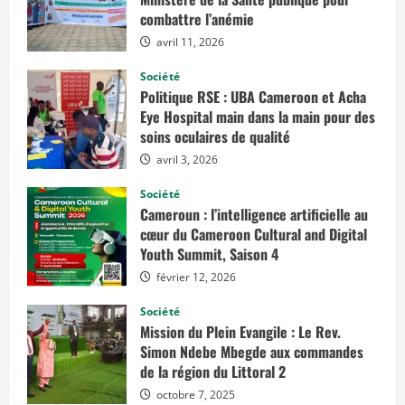
e
combattre l’anémie
r
ç
avril 11, 2026
u
e
c
Société
o
Politique RSE : UBA Cameroon et Acha
m
m
Eye Hospital main dans la main pour des
e
soins oculaires de qualité
u
n
avril 3, 2026
e
o
p
Société
p
Cameroun : l’intelligence artificielle au
o
r
cœur du Cameroon Cultural and Digital
t
Youth Summit, Saison 4
u
n
i
février 12, 2026
t
é
Société
p
o
Mission du Plein Evangile : Le Rev.
u
Simon Ndebe Mbegde aux commandes
r
l
de la région du Littoral 2
e
C
octobre 7, 2025
o