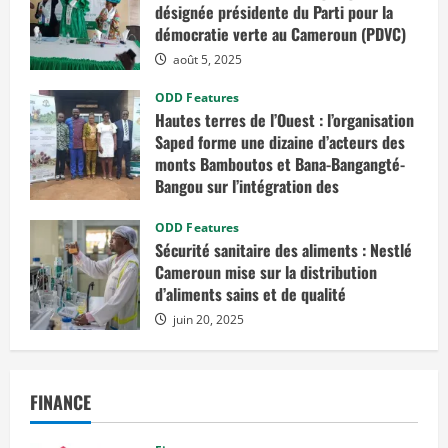
désignée présidente du Parti pour la
démocratie verte au Cameroun (PDVC)
août 5, 2025
ODD Features
Hautes terres de l’Ouest : l’organisation
Saped forme une dizaine d’acteurs des
monts Bamboutos et Bana-Bangangté-
Bangou sur l’intégration des
considérations de genre dans les
projets de développement
ODD Features
Sécurité sanitaire des aliments : Nestlé
juillet 23, 2025
Cameroun mise sur la distribution
d’aliments sains et de qualité
juin 20, 2025
FINANCE