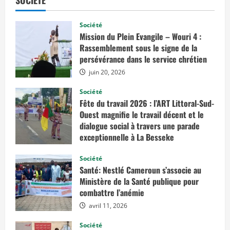
SOCIÉTÉ
i
r
p
l
Société
u
Mission du Plein Evangile – Wouri 4 :
s
s
Rassemblement sous le signe de la
u
persévérance dans le service chrétien
r
F
juin 20, 2026
a
u
n
Société
e
Fête du travail 2026 : l’ART Littoral-Sud-
:
Ouest magnifie le travail décent et le
l
’
dialogue social à travers une parade
i
exceptionnelle à La Besseke
n
t
mai 2, 2026
é
Société
g
r
Santé: Nestlé Cameroun s’associe au
i
Ministère de la Santé publique pour
t
é
combattre l’anémie
d
e
avril 11, 2026
s
g
r
Société