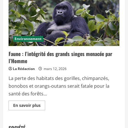
c
i
p
a
l
Environnement
Faune : l’intégrité des grands singes menacée par
l’Homme
La Rédaction
mars 12, 2026
La perte des habitats des gorilles, chimpanzés,
bonobos et orangs‑outans serait fatale pour la
santé des forêts...
E
En savoir plus
n
s
a
v
o