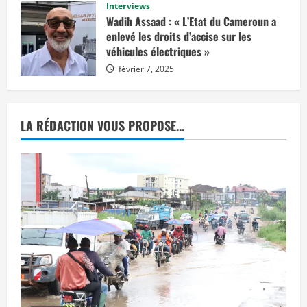
s
Interviews
février 14, 2025
a
Wadih Assaad : « L’Etat du Cameroun a
g
e
enlevé les droits d’accise sur les
r
véhicules électriques »
u
n
février 7, 2025
e
d
é
c
i
s
LA RÉDACTION VOUS PROPOSE...
i
o
n
d
e
j
u
s
t
i
c
e
p
r
o
n
o
n
c