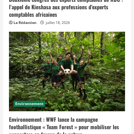
t
l’appel de Kinshasa aux professions d’experts
s
d
comptables africaines
a
n
s
La Rédaction
juillet 18, 2026
l
e
t
e
m
p
s
»
Environnement
Environnement : WWF lance la campagne
footballistique « Team Forest » pour mobiliser les