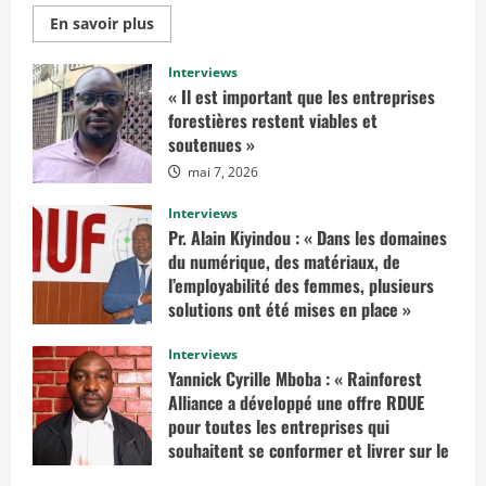
E
En savoir plus
n
s
a
Interviews
v
« Il est important que les entreprises
o
i
forestières restent viables et
r
soutenues »
p
l
mai 7, 2026
u
s
s
Interviews
u
r
Pr. Alain Kiyindou : « Dans les domaines
«
du numérique, des matériaux, de
I
l’employabilité des femmes, plusieurs
l
solutions ont été mises en place »
f
a
mars 10, 2025
u
Interviews
d
r
Yannick Cyrille Mboba : « Rainforest
a
Alliance a développé une offre RDUE
i
t
pour toutes les entreprises qui
e
n
souhaitent se conformer et livrer sur le
v
marché européen »
i