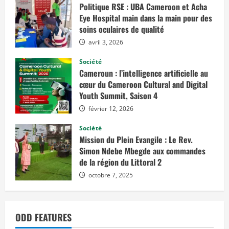
a
Politique RSE : UBA Cameroon et Acha
n
d
Eye Hospital main dans la main pour des
s
soins oculaires de qualité
s
i
avril 3, 2026
n
g
e
Société
s
Cameroun : l’intelligence artificielle au
m
e
cœur du Cameroon Cultural and Digital
n
Youth Summit, Saison 4
a
c
é
février 12, 2026
e
p
Société
a
r
Mission du Plein Evangile : Le Rev.
l
Simon Ndebe Mbegde aux commandes
’
H
de la région du Littoral 2
o
m
octobre 7, 2025
m
e
ODD FEATURES