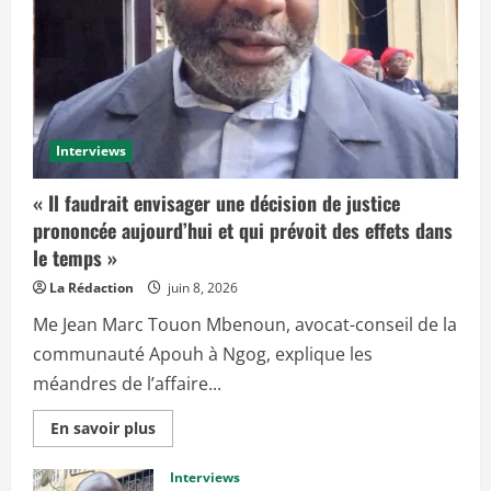
Interviews
« Il faudrait envisager une décision de justice
prononcée aujourd’hui et qui prévoit des effets dans
le temps »
La Rédaction
juin 8, 2026
Me Jean Marc Touon Mbenoun, avocat-conseil de la
communauté Apouh à Ngog, explique les
méandres de l’affaire...
E
En savoir plus
n
s
a
Interviews
v