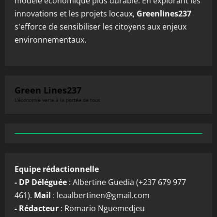
modèle économique plus durable. En explorant les
innovations et les projets locaux,
Greenlines237
s'efforce de sensibiliser les citoyens aux enjeux
environnementaux.
Green Lines237
L'économie verte à la portée de tous
Equipe rédactionnelle
- DP Déléguée
: Albertine Guedia (+237 679 977
461).
Mail
: leaalbertinen@gmail.com
- Rédacteur
: Romario Nguemedjeu