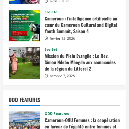
avril 3, 2026
n
a
M
Société
o
Cameroun : l’intelligence artificielle au
f
u
cœur du Cameroon Cultural and Digital
m
Youth Summit, Saison 4
a
n
N
février 12, 2026
g
u
Société
e
m
Mission du Plein Evangile : Le Rev.
a
Simon Ndebe Mbegde aux commandes
p
de la région du Littoral 2
r
o
octobre 7, 2025
m
u
e
c
o
ODD FEATURES
n
s
e
i
ODD Features
l
l
Cameroun-ONU Femmes : la coopération
è
en faveur de l’égalité entre femmes et
r