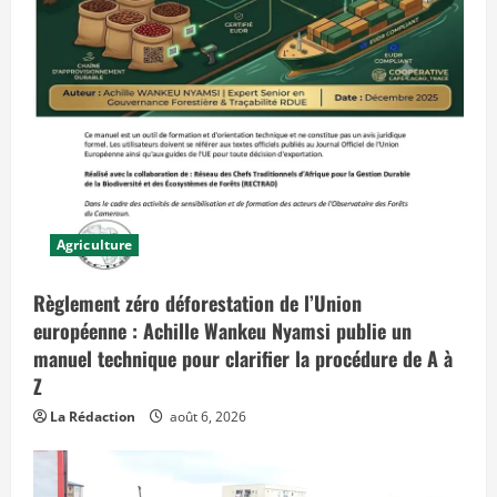
u
r
d
’
h
u
i
e
t
q
u
i
p
r
é
v
Agriculture
o
i
t
Règlement zéro déforestation de l’Union
d
e
européenne : Achille Wankeu Nyamsi publie un
s
e
manuel technique pour clarifier la procédure de A à
f
Z
f
e
t
La Rédaction
août 6, 2026
s
d
a
n
s