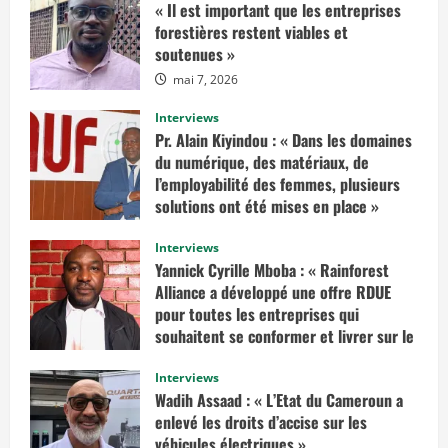
« Il est important que les entreprises
o
i
forestières restent viables et
r
soutenues »
p
l
mai 7, 2026
u
s
s
Interviews
u
r
Pr. Alain Kiyindou : « Dans les domaines
«
du numérique, des matériaux, de
I
l’employabilité des femmes, plusieurs
l
solutions ont été mises en place »
f
a
mars 10, 2025
u
Interviews
d
r
Yannick Cyrille Mboba : « Rainforest
a
Alliance a développé une offre RDUE
i
t
pour toutes les entreprises qui
e
n
souhaitent se conformer et livrer sur le
v
marché européen »
i
s
Interviews
février 14, 2025
a
Wadih Assaad : « L’Etat du Cameroun a
g
e
enlevé les droits d’accise sur les
r
véhicules électriques »
u