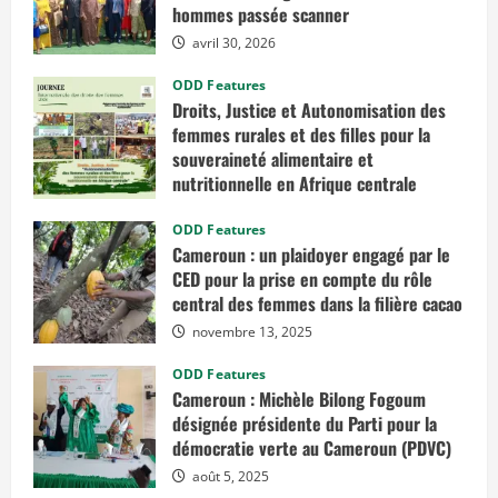
e
hommes passée scanner
à
l
avril 30, 2026
a
P
ODD Features
r
é
Droits, Justice et Autonomisation des
s
femmes rurales et des filles pour la
i
d
souveraineté alimentaire et
e
n
nutritionnelle en Afrique centrale
c
e
mars 7, 2026
d
ODD Features
e
Cameroun : un plaidoyer engagé par le
l
a
CED pour la prise en compte du rôle
R
central des femmes dans la filière cacao
é
p
novembre 13, 2025
u
b
l
ODD Features
i
Cameroun : Michèle Bilong Fogoum
q
u
désignée présidente du Parti pour la
e
e
démocratie verte au Cameroun (PDVC)
n
m
août 5, 2025
a