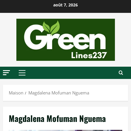
P
août 7, 2026
a
s
s
e
r
a
u
c
o
M
n
e
t
n
Maison
Magdalena Mofuman Nguema
u
e
p
n
r
u
Magdalena Mofuman Nguema
i
n