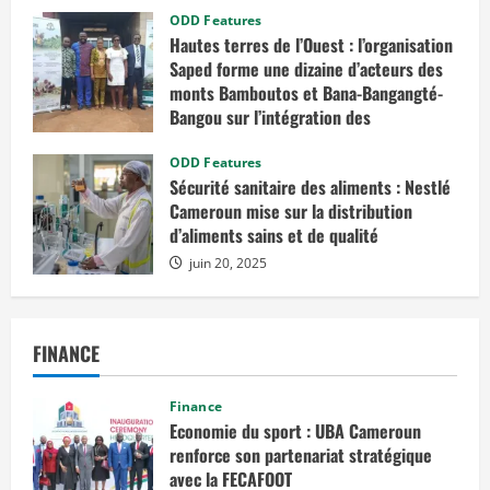
t
ODD Features
i
è
Hautes terres de l’Ouest : l’organisation
r
Saped forme une dizaine d’acteurs des
e
r
monts Bamboutos et Bana-Bangangté-
u
Bangou sur l’intégration des
r
a
considérations de genre dans les
l
e
projets de développement
ODD Features
Sécurité sanitaire des aliments : Nestlé
juillet 23, 2025
Cameroun mise sur la distribution
d’aliments sains et de qualité
juin 20, 2025
FINANCE
Finance
Economie du sport : UBA Cameroun
renforce son partenariat stratégique
avec la FECAFOOT