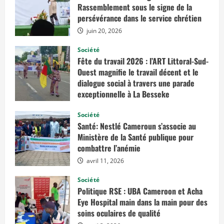
s
Rassemblement sous le signe de la
u
persévérance dans le service chrétien
r
G
juin 20, 2026
u
i
n
Société
é
Fête du travail 2026 : l’ART Littoral-Sud-
e
é
Ouest magnifie le travail décent et le
q
u
dialogue social à travers une parade
a
exceptionnelle à La Besseke
t
o
mai 2, 2026
r
Société
i
a
Santé: Nestlé Cameroun s’associe au
l
Ministère de la Santé publique pour
e
combattre l’anémie
:
M
avril 11, 2026
m
e
M
Société
a
Politique RSE : UBA Cameroon et Acha
g
d
Eye Hospital main dans la main pour des
a
soins oculaires de qualité
l
e