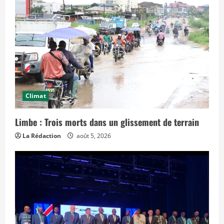
l
e
t
e
m
p
s
»
Climat
Limbe : Trois morts dans un glissement de terrain
La Rédaction
août 5, 2026