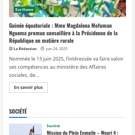
Eco Homo
Guinée équatoriale : Mme Magdalena Mofuman
Nguema promue conseillère à la Présidence de la
République en matière rurale
La Rédaction
juin 24, 2025
Nommée le 13 juin 2025, l’intéressée va faire valoir
ses compétences au ministère des Affaires
sociales, de...
E
En savoir plus
n
s
a
v
o
SOCIÉTÉ
i
r
p
l
Société
u
Mission du Plein Evangile – Wouri 4 :
s