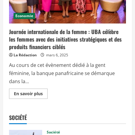
e
r
f
o
Economie
r
m
a
Journée internationale de la femme : UBA célèbre
n
c
les femmes avec des initiatives stratégiques et des
e
s
produits financiers ciblés
:
La Rédaction
mars 6, 2025
l
e
Au cours de cet évènement dédié à la gent
s
r
féminine, la banque panafricaine se démarque
e
v
dans la...
e
n
u
E
En savoir plus
s
n
b
s
r
a
u
v
t
o
s
SOCIÉTÉ
i
d
r
e
p
U
l
Société
B