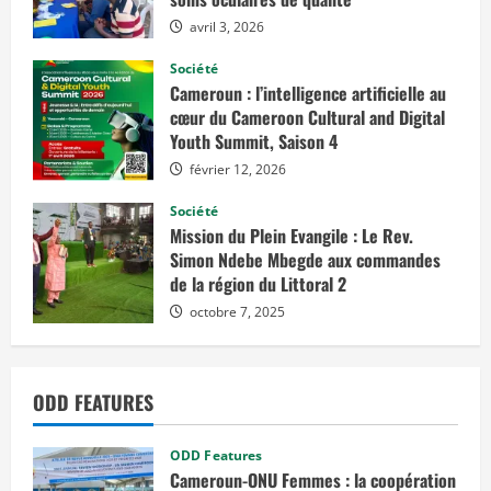
m
p
m
r
avril 3, 2026
e
e
:
m
U
i
Société
B
e
Cameroun : l’intelligence artificielle au
A
r
c
cœur du Cameroon Cultural and Digital
s
é
e
Youth Summit, Saison 4
l
m
è
e
b
février 12, 2026
s
r
t
e
r
Société
l
e
e
Mission du Plein Evangile : Le Rev.
2
s
0
Simon Ndebe Mbegde aux commandes
f
2
e
de la région du Littoral 2
5
m
m
octobre 7, 2025
e
s
a
v
e
ODD FEATURES
c
d
e
s
ODD Features
i
n
Cameroun-ONU Femmes : la coopération