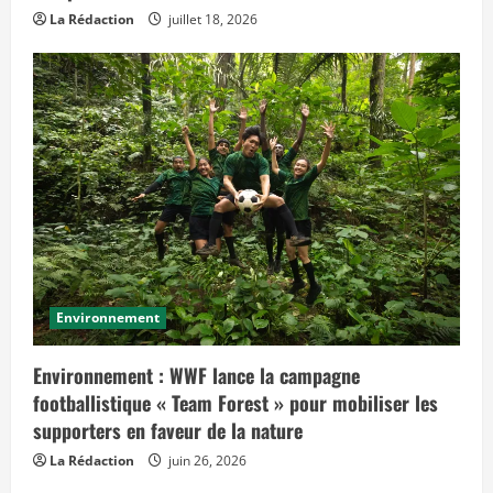
n
s
La Rédaction
juillet 18, 2026
l
e
t
e
m
p
s
»
Environnement
Environnement : WWF lance la campagne
footballistique « Team Forest » pour mobiliser les
supporters en faveur de la nature
La Rédaction
juin 26, 2026