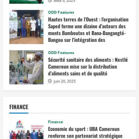
t
août 5, 2025
s
f
ODD Features
i
n
Hautes terres de l’Ouest : l’organisation
a
Saped forme une dizaine d’acteurs des
n
c
monts Bamboutos et Bana-Bangangté-
i
Bangou sur l’intégration des
e
r
considérations de genre dans les
s
c
projets de développement
ODD Features
i
Sécurité sanitaire des aliments : Nestlé
b
juillet 23, 2025
l
Cameroun mise sur la distribution
é
d’aliments sains et de qualité
s
juin 20, 2025
FINANCE
Finance
Economie du sport : UBA Cameroun
renforce son partenariat stratégique