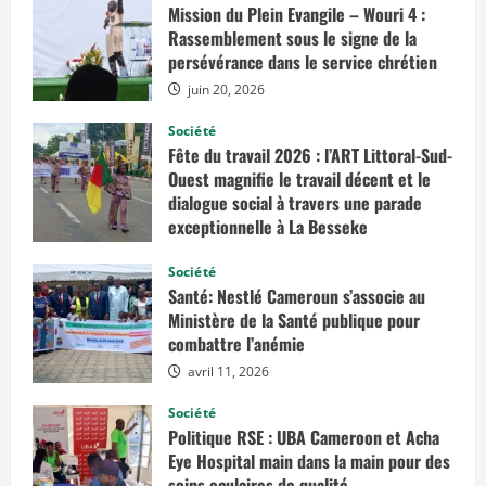
u
A
Mission du Plein Evangile – Wouri 4 :
s
P
s
Rassemblement sous le signe de la
l
u
c
persévérance dans le service chrétien
r
.
J
é
juin 20, 2026
o
t
u
a
r
b
Société
n
l
Fête du travail 2026 : l’ART Littoral-Sud-
é
i
e
s
Ouest magnifie le travail décent et le
i
à
n
dialogue social à travers une parade
6
t
3
exceptionnelle à La Besseke
e
5
r
,
mai 2, 2026
n
8
Société
a
m
t
Santé: Nestlé Cameroun s’associe au
i
i
l
Ministère de la Santé publique pour
o
l
n
combattre l’anémie
i
a
a
l
r
avril 11, 2026
e
d
d
s
e
Société
d
l
e
Politique RSE : UBA Cameroon et Acha
a
F
f
Eye Hospital main dans la main pour des
a
e
u
soins oculaires de qualité