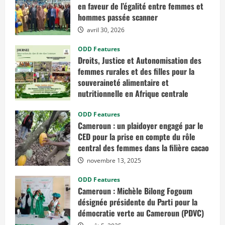
i
en faveur de l’égalité entre femmes et
t
i
hommes passée scanner
a
t
avril 30, 2026
i
v
ODD Features
e
s
Droits, Justice et Autonomisation des
s
femmes rurales et des filles pour la
t
r
souveraineté alimentaire et
a
t
nutritionnelle en Afrique centrale
é
g
mars 7, 2026
i
ODD Features
q
Cameroun : un plaidoyer engagé par le
u
e
CED pour la prise en compte du rôle
s
central des femmes dans la filière cacao
e
t
novembre 13, 2025
d
e
s
ODD Features
p
Cameroun : Michèle Bilong Fogoum
r
o
désignée présidente du Parti pour la
d
u
démocratie verte au Cameroun (PDVC)
i