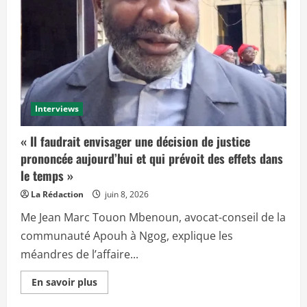
Interviews
« Il faudrait envisager une décision de justice
prononcée aujourd’hui et qui prévoit des effets dans
le temps »
La Rédaction
juin 8, 2026
Me Jean Marc Touon Mbenoun, avocat-conseil de la
communauté Apouh à Ngog, explique les
méandres de l’affaire...
E
En savoir plus
n
s