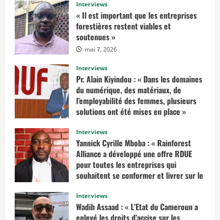
a
Interviews
v
« Il est important que les entreprises
o
i
forestières restent viables et
r
soutenues »
p
l
mai 7, 2026
u
s
s
Interviews
u
r
Pr. Alain Kiyindou : « Dans les domaines
«
du numérique, des matériaux, de
I
l’employabilité des femmes, plusieurs
l
solutions ont été mises en place »
f
a
mars 10, 2025
u
Interviews
d
r
Yannick Cyrille Mboba : « Rainforest
a
Alliance a développé une offre RDUE
i
t
pour toutes les entreprises qui
e
n
souhaitent se conformer et livrer sur le
v
marché européen »
i
s
Interviews
février 14, 2025
a
Wadih Assaad : « L’Etat du Cameroun a
g
e
enlevé les droits d’accise sur les