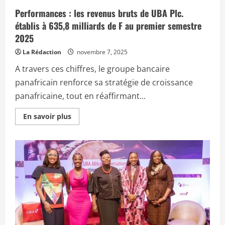
Performances : les revenus bruts de UBA Plc.
établis à 635,8 milliards de F au premier semestre
2025
La Rédaction
novembre 7, 2025
A travers ces chiffres, le groupe bancaire
panafricain renforce sa stratégie de croissance
panafricaine, tout en réaffirmant...
E
En savoir plus
n
s
a
v
o
i
r
p
l
u
s
s
u
r
P