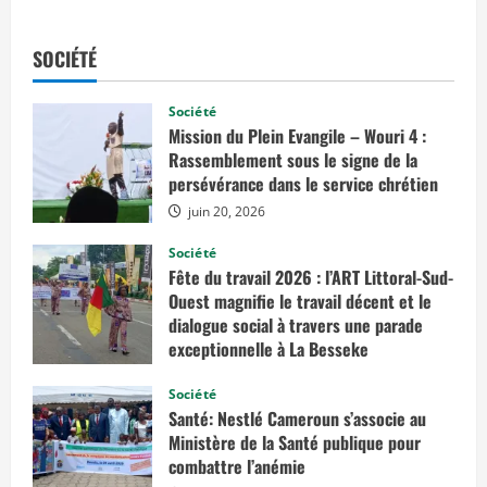
s
a
v
o
SOCIÉTÉ
i
r
p
l
Société
u
Mission du Plein Evangile – Wouri 4 :
s
s
Rassemblement sous le signe de la
u
persévérance dans le service chrétien
r
S
juin 20, 2026
e
c
t
Société
e
Fête du travail 2026 : l’ART Littoral-Sud-
u
r
Ouest magnifie le travail décent et le
f
o
dialogue social à travers une parade
r
exceptionnelle à La Besseke
e
s
mai 2, 2026
t
Société
i
e
Santé: Nestlé Cameroun s’associe au
r
Ministère de la Santé publique pour
:
combattre l’anémie
W