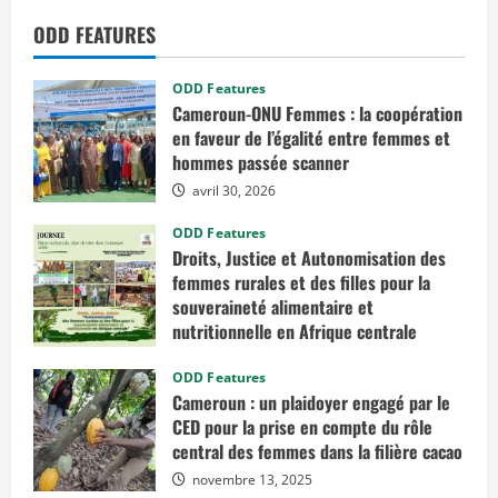
P
u
ODD FEATURES
l
i
t
z
ODD Features
e
r
Cameroun-ONU Femmes : la coopération
v
en faveur de l’égalité entre femmes et
e
u
hommes passée scanner
l
e
avril 30, 2026
n
t
ODD Features
o
u
Droits, Justice et Autonomisation des
t
femmes rurales et des filles pour la
i
l
souveraineté alimentaire et
l
e
nutritionnelle en Afrique centrale
r
l
mars 7, 2026
e
ODD Features
s
Cameroun : un plaidoyer engagé par le
O
S
CED pour la prise en compte du rôle
C
central des femmes dans la filière cacao
e
t
novembre 13, 2025
j