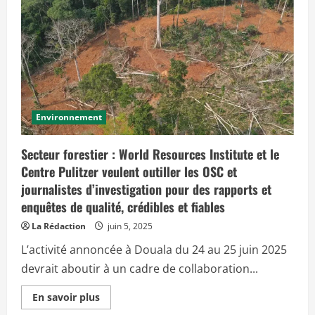
c
i
p
a
l
Environnement
Secteur forestier : World Resources Institute et le
Centre Pulitzer veulent outiller les OSC et
journalistes d’investigation pour des rapports et
enquêtes de qualité, crédibles et fiables
La Rédaction
juin 5, 2025
L’activité annoncée à Douala du 24 au 25 juin 2025
devrait aboutir à un cadre de collaboration...
E
En savoir plus
n