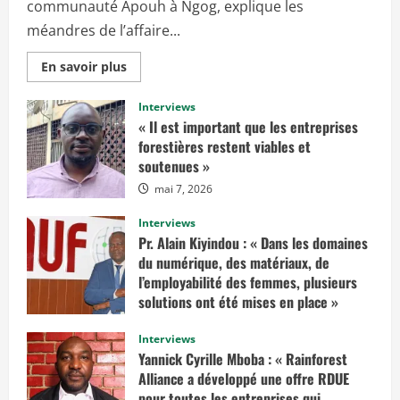
communauté Apouh à Ngog, explique les
méandres de l’affaire...
E
En savoir plus
n
s
a
Interviews
v
« Il est important que les entreprises
o
i
forestières restent viables et
r
soutenues »
p
l
mai 7, 2026
u
s
s
Interviews
u
r
Pr. Alain Kiyindou : « Dans les domaines
«
du numérique, des matériaux, de
I
l’employabilité des femmes, plusieurs
l
solutions ont été mises en place »
f
a
mars 10, 2025
u
Interviews
d
r
Yannick Cyrille Mboba : « Rainforest
a
Alliance a développé une offre RDUE
i
t
pour toutes les entreprises qui