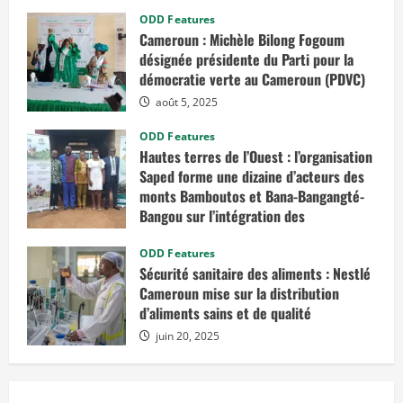
o
u
ODD Features
r
Cameroun : Michèle Bilong Fogoum
n
a
désignée présidente du Parti pour la
l
i
démocratie verte au Cameroun (PDVC)
s
t
août 5, 2025
e
s
ODD Features
d
’
Hautes terres de l’Ouest : l’organisation
i
Saped forme une dizaine d’acteurs des
n
v
monts Bamboutos et Bana-Bangangté-
e
Bangou sur l’intégration des
s
t
considérations de genre dans les
i
g
projets de développement
ODD Features
a
Sécurité sanitaire des aliments : Nestlé
t
juillet 23, 2025
i
Cameroun mise sur la distribution
o
d’aliments sains et de qualité
n
p
juin 20, 2025
o
u
r
d
e