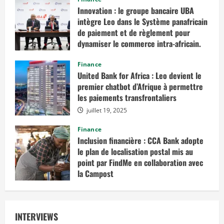
d
i
Innovation : le groupe bancaire UBA
b
intègre Leo dans le Système panafricain
l
e
de paiement et de règlement pour
s
dynamiser le commerce intra-africain.
e
t
f
août 12, 2025
i
Finance
a
United Bank for Africa : Leo devient le
b
l
premier chatbot d’Afrique à permettre
e
les paiements transfrontaliers
s
juillet 19, 2025
Finance
Inclusion financière : CCA Bank adopte
le plan de localisation postal mis au
point par FindMe en collaboration avec
la Campost
juin 17, 2025
INTERVIEWS