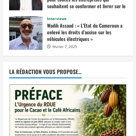
e
n
souhaitent se conformer et livrer sur le
v
marché européen »
i
s
Interviews
février 14, 2025
a
Wadih Assaad : « L’Etat du Cameroun a
g
e
enlevé les droits d’accise sur les
r
véhicules électriques »
u
n
février 7, 2025
e
d
é
c
i
s
LA RÉDACTION VOUS PROPOSE...
i
o
n
d
e
j
u
s
t
i
c
e
p
r
o