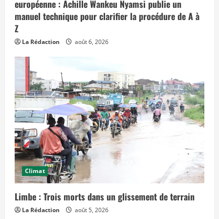
e
européenne : Achille Wankeu Nyamsi publie un
f
manuel technique pour clarifier la procédure de A à
f
e
Z
t
s
La Rédaction
août 6, 2026
d
a
n
s
l
e
t
e
m
p
s
»
Climat
Limbe : Trois morts dans un glissement de terrain
La Rédaction
août 5, 2026