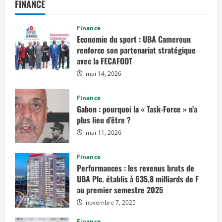
s
FINANCE
r
a
p
p
Finance
o
Economie du sport : UBA Cameroun
r
renforce son partenariat stratégique
t
s
avec la FECAFOOT
e
t
mai 14, 2026
e
n
q
u
Finance
ê
Gabon : pourquoi la « Task-Force » n’a
t
e
plus lieu d’être ?
s
d
mai 11, 2026
e
q
u
Finance
a
Performances : les revenus bruts de
l
i
UBA Plc. établis à 635,8 milliards de F
t
é
au premier semestre 2025
,
c
novembre 7, 2025
r
é
Finance