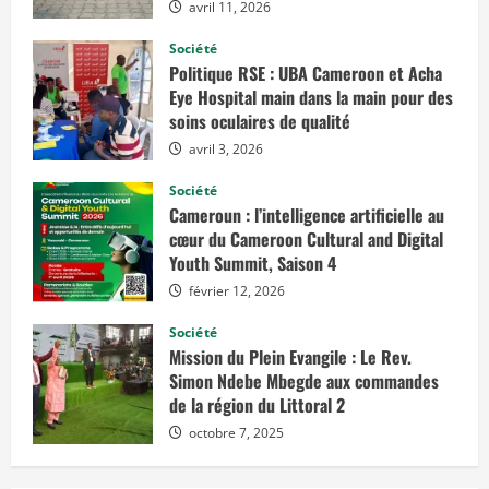
o
avril 11, 2026
r
l
d
Société
R
Politique RSE : UBA Cameroon et Acha
e
s
Eye Hospital main dans la main pour des
o
soins oculaires de qualité
u
r
avril 3, 2026
c
e
s
Société
I
Cameroun : l’intelligence artificielle au
n
s
cœur du Cameroon Cultural and Digital
t
Youth Summit, Saison 4
i
t
u
février 12, 2026
t
e
Société
e
t
Mission du Plein Evangile : Le Rev.
l
Simon Ndebe Mbegde aux commandes
e
C
de la région du Littoral 2
e
n
octobre 7, 2025
t
r
e