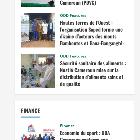
Cameroun (PDVC)
août 5, 2025
ODD Features
Hautes terres de l’Ouest :
l’organisation Saped forme une
dizaine d’acteurs des monts
Bamboutos et Bana-Bangangté-
Bangou sur l’intégration des
considérations de genre dans les
ODD Features
Sécurité sanitaire des aliments :
projets de développement
Nestlé Cameroun mise sur la
juillet 23, 2025
distribution d’aliments sains et
de qualité
juin 20, 2025
FINANCE
Finance
Economie du sport : UBA
Cameroun renforce son