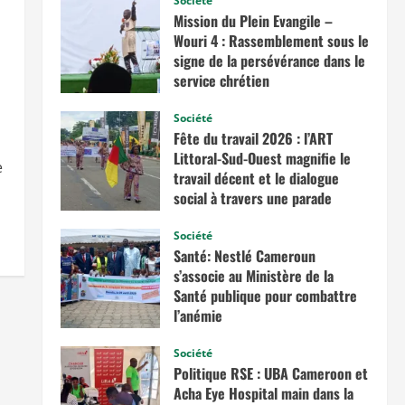
Société
Mission du Plein Evangile –
Wouri 4 : Rassemblement sous le
signe de la persévérance dans le
service chrétien
juin 20, 2026
Société
Fête du travail 2026 : l’ART
Littoral-Sud-Ouest magnifie le
e
travail décent et le dialogue
social à travers une parade
exceptionnelle à La Besseke
Société
mai 2, 2026
Santé: Nestlé Cameroun
s’associe au Ministère de la
Santé publique pour combattre
l’anémie
avril 11, 2026
Société
Politique RSE : UBA Cameroon et
Acha Eye Hospital main dans la