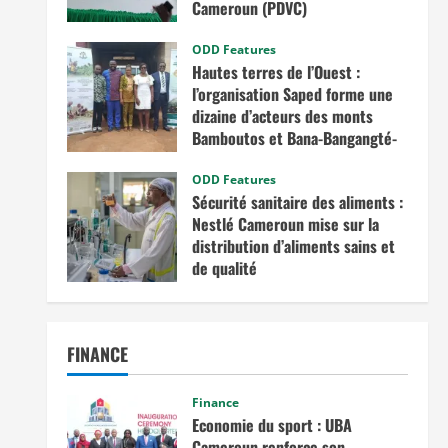
Cameroun (PDVC)
août 5, 2025
ODD Features
Hautes terres de l’Ouest :
l’organisation Saped forme une
dizaine d’acteurs des monts
Bamboutos et Bana-Bangangté-
Bangou sur l’intégration des
considérations de genre dans les
ODD Features
Sécurité sanitaire des aliments :
projets de développement
Nestlé Cameroun mise sur la
juillet 23, 2025
distribution d’aliments sains et
de qualité
juin 20, 2025
FINANCE
Finance
Economie du sport : UBA
Cameroun renforce son