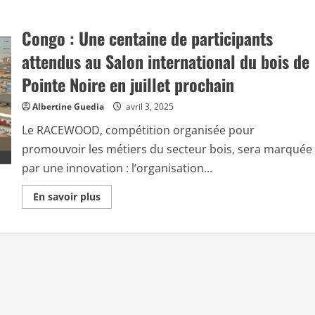
Congo : Une centaine de participants
attendus au Salon international du bois de
Pointe Noire en juillet prochain
Albertine Guedia
avril 3, 2025
Le RACEWOOD, compétition organisée pour
promouvoir les métiers du secteur bois, sera marquée
par une innovation : l’organisation...
E
En savoir plus
n
s
a
v
o
i
r
p
l
u
s
s