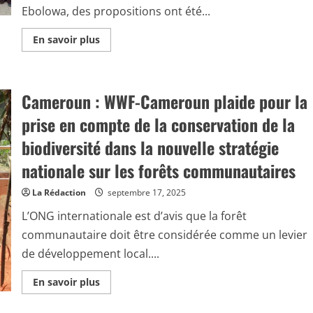
r
e
Ebolowa, des propositions ont été...
o
a
u
c
n
c
E
En savoir plus
o
n
:
m
s
R
p
a
a
a
v
i
g
o
n
n
Cameroun : WWF-Cameroun plaide pour la
i
f
e
r
o
l
p
prise en compte de la conservation de la
r
e
l
e
s
u
s
c
biodiversité dans la nouvelle stratégie
s
t
o
s
A
m
nationale sur les forêts communautaires
u
l
m
r
l
u
C
i
n
La Rédaction
septembre 17, 2025
a
a
a
m
n
u
L’ONG internationale est d’avis que la forêt
e
c
t
r
e
é
communautaire doit être considérée comme un levier
o
e
s
u
t
d
de développement local....
n
l
e
e
M
:
s
i
E
En savoir plus
l
p
n
n
e
o
t
s
g
u
o
a
o