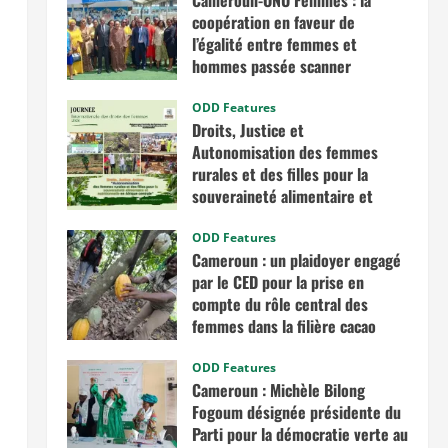
Cameroun-ONU Femmes : la
coopération en faveur de
l’égalité entre femmes et
hommes passée scanner
avril 30, 2026
ODD Features
Droits, Justice et
Autonomisation des femmes
rurales et des filles pour la
souveraineté alimentaire et
nutritionnelle en Afrique
centrale
ODD Features
Cameroun : un plaidoyer engagé
mars 7, 2026
par le CED pour la prise en
compte du rôle central des
femmes dans la filière cacao
novembre 13, 2025
ODD Features
Cameroun : Michèle Bilong
Fogoum désignée présidente du
Parti pour la démocratie verte au