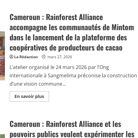
Cameroun : Rainforest Alliance
accompagne les communautés de Mintom
dans le lancement de la plateforme des
coopératives de producteurs de cacao
La Rédaction
mars 27, 2026
L’atelier organisé le 24 mars 2026 par l’Ong
internationale à Sangmelima préconise la construction
d’une vision commune...
E
En savoir plus
n
s
a
v
o
Cameroun : Rainforest Alliance et les
i
r
p
pouvoirs publics veulent expérimenter les
l