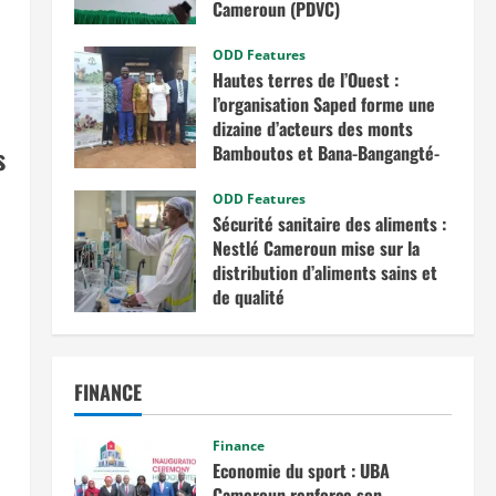
Cameroun (PDVC)
août 5, 2025
ODD Features
Hautes terres de l’Ouest :
l’organisation Saped forme une
dizaine d’acteurs des monts
s
Bamboutos et Bana-Bangangté-
Bangou sur l’intégration des
considérations de genre dans les
ODD Features
Sécurité sanitaire des aliments :
projets de développement
Nestlé Cameroun mise sur la
juillet 23, 2025
distribution d’aliments sains et
de qualité
juin 20, 2025
FINANCE
Finance
Economie du sport : UBA
Cameroun renforce son