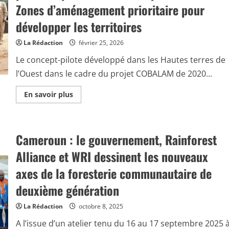
u
Zones d’aménagement prioritaire pour
s
s
développer les territoires
u
r
C
La Rédaction
février 25, 2026
a
m
Le concept-pilote développé dans les Hautes terres de
e
r
l’Ouest dans le cadre du projet COBALAM de 2020...
o
u
n
E
En savoir plus
n
:
s
R
a
a
v
i
o
n
Cameroun : le gouvernement, Rainforest
i
f
r
o
p
Alliance et WRI dessinent les nouveaux
r
l
e
u
s
axes de la foresterie communautaire de
s
t
s
A
deuxième génération
u
l
r
l
C
i
La Rédaction
octobre 8, 2025
a
a
m
n
A l’issue d’un atelier tenu du 16 au 17 septembre 2025 
e
c