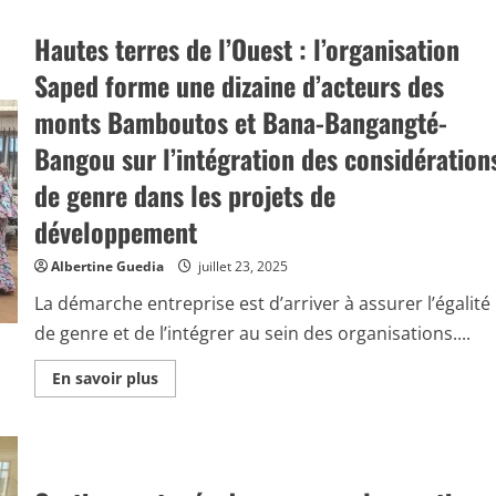
v
m
v
u
o
d
o
v
i
a
Hautes terres de l’Ouest : l’organisation
i
e
r
n
r
r
s
s
p
Saped forme une dizaine d’acteurs des
n
p
l
l
e
u
e
u
m
b
monts Bamboutos et Bana-Bangangté-
l
s
e
l
a
s
n
i
n
Bangou sur l’intégration des considération
u
t
c
c
r
,
s
e
C
de genre dans les projets de
R
v
m
a
a
e
e
m
i
u
n
développement
e
n
l
t
r
f
e
d
o
o
n
Albertine Guedia
e
juillet 23, 2025
u
r
t
l
n
e
e
a
La démarche entreprise est d’arriver à assurer l’égalité
s
x
p
:
t
p
l
de genre et de l’intégrer au sein des organisations....
W
A
é
a
W
l
r
t
F
l
i
e
E
En savoir plus
-
i
m
f
n
C
a
e
o
s
a
n
n
r
a
m
c
t
m
v
e
e
e
e
o
r
e
r
d
i
o
t
l
e
r
u
W