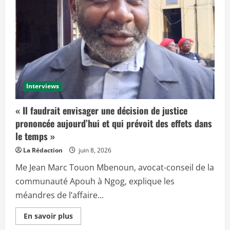
Interviews
« Il faudrait envisager une décision de justice
prononcée aujourd’hui et qui prévoit des effets dans
le temps »
La Rédaction
juin 8, 2026
Me Jean Marc Touon Mbenoun, avocat-conseil de la
communauté Apouh à Ngog, explique les
méandres de l’affaire...
E
En savoir plus
n
s