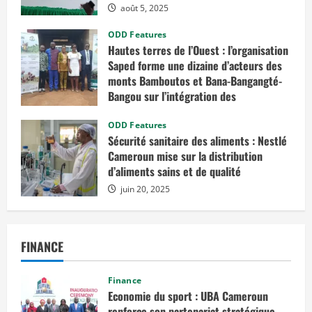
août 5, 2025
ODD Features
Hautes terres de l’Ouest : l’organisation
Saped forme une dizaine d’acteurs des
monts Bamboutos et Bana-Bangangté-
Bangou sur l’intégration des
considérations de genre dans les
projets de développement
ODD Features
Sécurité sanitaire des aliments : Nestlé
juillet 23, 2025
Cameroun mise sur la distribution
d’aliments sains et de qualité
juin 20, 2025
FINANCE
Finance
Economie du sport : UBA Cameroun
renforce son partenariat stratégique