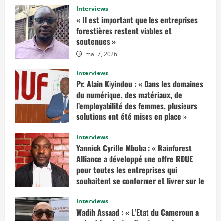
a
Interviews
v
« Il est important que les entreprises
o
i
forestières restent viables et
r
soutenues »
p
l
mai 7, 2026
u
s
s
Interviews
u
r
Pr. Alain Kiyindou : « Dans les domaines
«
du numérique, des matériaux, de
I
l’employabilité des femmes, plusieurs
l
solutions ont été mises en place »
f
a
mars 10, 2025
u
Interviews
d
r
Yannick Cyrille Mboba : « Rainforest
a
Alliance a développé une offre RDUE
i
t
pour toutes les entreprises qui
e
n
souhaitent se conformer et livrer sur le
v
marché européen »
i
s
Interviews
février 14, 2025
a
Wadih Assaad : « L’Etat du Cameroun a
g
e