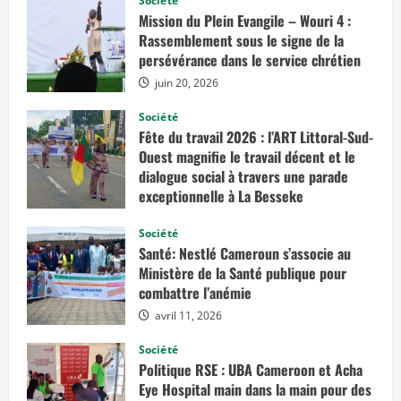
Société
u
Mission du Plein Evangile – Wouri 4 :
s
s
Rassemblement sous le signe de la
u
persévérance dans le service chrétien
r
M
juin 20, 2026
i
s
s
Société
i
Fête du travail 2026 : l’ART Littoral-Sud-
o
n
Ouest magnifie le travail décent et le
d
u
dialogue social à travers une parade
P
exceptionnelle à La Besseke
l
e
mai 2, 2026
i
Société
n
E
Santé: Nestlé Cameroun s’associe au
v
Ministère de la Santé publique pour
a
n
combattre l’anémie
g
i
avril 11, 2026
l
e
–
Société
W
Politique RSE : UBA Cameroon et Acha
o
u
Eye Hospital main dans la main pour des
r