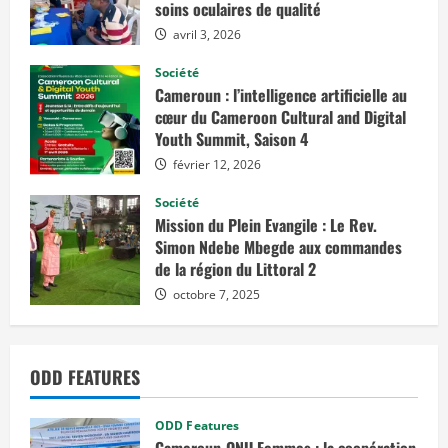
soins oculaires de qualité
i
4
avril 3, 2026
:
R
a
Société
s
Cameroun : l’intelligence artificielle au
s
e
cœur du Cameroon Cultural and Digital
m
Youth Summit, Saison 4
b
l
e
février 12, 2026
m
e
Société
n
t
Mission du Plein Evangile : Le Rev.
s
Simon Ndebe Mbegde aux commandes
o
u
de la région du Littoral 2
s
l
octobre 7, 2025
e
s
i
g
n
ODD FEATURES
e
d
e
l
ODD Features
a
p
Cameroun-ONU Femmes : la coopération