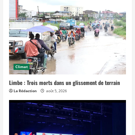
n
s
l
e
t
e
m
p
s
»
Climat
Limbe : Trois morts dans un glissement de terrain
La Rédaction
août 5, 2026