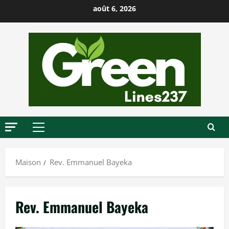
P
août 6, 2026
a
s
s
e
r
a
u
c
o
M
n
e
t
n
Maison
Rev. Emmanuel Bayeka
u
e
p
n
r
u
Rev. Emmanuel Bayeka
i
n