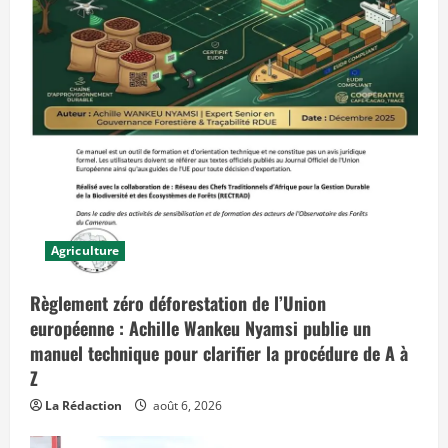
j
o
u
r
d
’
h
u
i
e
t
q
u
i
p
r
é
v
Agriculture
o
i
t
Règlement zéro déforestation de l’Union
d
e
européenne : Achille Wankeu Nyamsi publie un
s
e
manuel technique pour clarifier la procédure de A à
f
Z
f
e
t
La Rédaction
août 6, 2026
s
d
a