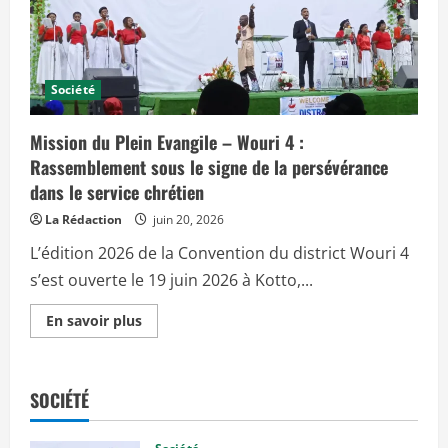
c
i
p
a
Société
l
Mission du Plein Evangile – Wouri 4 :
Rassemblement sous le signe de la persévérance
dans le service chrétien
La Rédaction
juin 20, 2026
L’édition 2026 de la Convention du district Wouri 4
s’est ouverte le 19 juin 2026 à Kotto,...
E
En savoir plus
n
s
a
v
o
SOCIÉTÉ
i
r
p
l