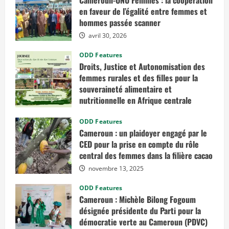
e
en faveur de l’égalité entre femmes et
r
s
hommes passée scanner
é
v
avril 30, 2026
é
r
ODD Features
a
n
Droits, Justice et Autonomisation des
c
femmes rurales et des filles pour la
e
d
souveraineté alimentaire et
a
n
nutritionnelle en Afrique centrale
s
l
mars 7, 2026
e
ODD Features
s
Cameroun : un plaidoyer engagé par le
e
r
CED pour la prise en compte du rôle
v
central des femmes dans la filière cacao
i
c
novembre 13, 2025
e
c
h
ODD Features
r
Cameroun : Michèle Bilong Fogoum
é
t
désignée présidente du Parti pour la
i
e
démocratie verte au Cameroun (PDVC)
n