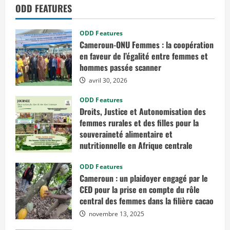
a
ODD FEATURES
m
a
E
k
ODD Features
b
e
Cameroun-ONU Femmes : la coopération
r
en faveur de l’égalité entre femmes et
g
C
hommes passée scanner
o
u
avril 30, 2026
l
i
ODD Features
b
a
Droits, Justice et Autonomisation des
l
femmes rurales et des filles pour la
y
s
souveraineté alimentaire et
e
c
nutritionnelle en Afrique centrale
o
n
mars 7, 2026
c
ODD Features
e
Cameroun : un plaidoyer engagé par le
r
t
CED pour la prise en compte du rôle
e
central des femmes dans la filière cacao
a
v
novembre 13, 2025
e
c