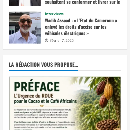
n
souhaitent se conformer et livrer sur le
v
marché européen »
i
s
Interviews
février 14, 2025
a
Wadih Assaad : « L’Etat du Cameroun a
g
e
enlevé les droits d’accise sur les
r
véhicules électriques »
u
n
février 7, 2025
e
d
é
c
i
s
LA RÉDACTION VOUS PROPOSE...
i
o
n
d
e
j
u
s
t
i
c
e
p
r
o
n