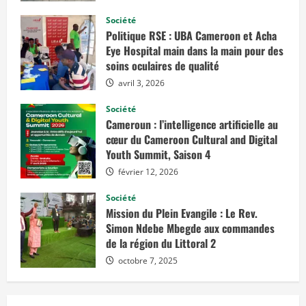
a
u
t
Société
n
Politique RSE : UBA Cameroon et Acha
i
v
Eye Hospital main dans la main pour des
e
soins oculaires de qualité
a
u
avril 3, 2026
d
e
l
Société
a
Cameroun : l’intelligence artificielle au
C
E
cœur du Cameroon Cultural and Digital
A
Youth Summit, Saison 4
c
o
n
février 12, 2026
d
u
Société
i
t
Mission du Plein Evangile : Le Rev.
e
Simon Ndebe Mbegde aux commandes
p
a
de la région du Littoral 2
r
D
octobre 7, 2025
r
.
A
d