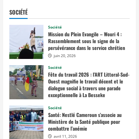
a
v
o
SOCIÉTÉ
i
r
p
l
Société
u
Mission du Plein Evangile – Wouri 4 :
s
s
Rassemblement sous le signe de la
u
persévérance dans le service chrétien
r
G
juin 20, 2026
a
b
o
Société
n
Fête du travail 2026 : l’ART Littoral-Sud-
:
Ouest magnifie le travail décent et le
u
n
dialogue social à travers une parade
e
exceptionnelle à La Besseke
m
i
mai 2, 2026
s
Société
s
i
Santé: Nestlé Cameroun s’associe au
o
Ministère de la Santé publique pour
n
d
combattre l’anémie
e
h
avril 11, 2026