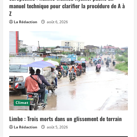
f
manuel technique pour clarifier la procédure de A à
f
e
Z
t
s
La Rédaction
août 6, 2026
d
a
n
s
l
e
t
e
m
p
s
»
Climat
Limbe : Trois morts dans un glissement de terrain
La Rédaction
août 5, 2026