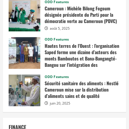
l
ODD Features
e
Cameroun : Michèle Bilong Fogoum
s
m
désignée présidente du Parti pour la
e
m
démocratie verte au Cameroun (PDVC)
b
r
août 5, 2025
e
s
ODD Features
d
u
Hautes terres de l’Ouest : l’organisation
g
Saped forme une dizaine d’acteurs des
o
u
monts Bamboutos et Bana-Bangangté-
v
Bangou sur l’intégration des
e
r
considérations de genre dans les
n
e
projets de développement
ODD Features
m
Sécurité sanitaire des aliments : Nestlé
e
juillet 23, 2025
n
Cameroun mise sur la distribution
t
d’aliments sains et de qualité
juin 20, 2025
FINANCE