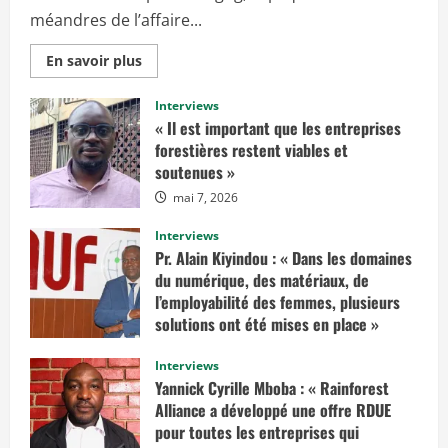
méandres de l’affaire...
E
En savoir plus
n
s
a
Interviews
v
« Il est important que les entreprises
o
i
forestières restent viables et
r
soutenues »
p
l
mai 7, 2026
u
s
s
Interviews
u
r
Pr. Alain Kiyindou : « Dans les domaines
«
du numérique, des matériaux, de
I
l’employabilité des femmes, plusieurs
l
solutions ont été mises en place »
f
a
mars 10, 2025
u
Interviews
d
r
Yannick Cyrille Mboba : « Rainforest
a
Alliance a développé une offre RDUE
i
t
pour toutes les entreprises qui
e