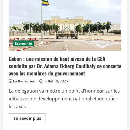
c
i
p
a
l
Economie
Gabon : une mission de haut niveau de la CEA
conduite par Dr. Adama Ekberg Coulibaly se concerte
avec les membres du gouvernement
La Rédaction
juillet 19, 2025
La délégation va mettre un point d’honneur sur les
initiatives de développement national et identifier
les axes...
E
En savoir plus
n
s