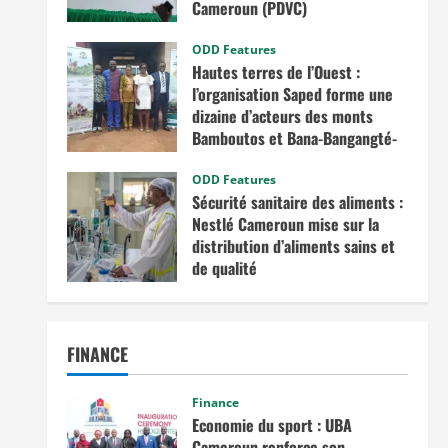
Cameroun (PDVC)
août 5, 2025
ODD Features
Hautes terres de l’Ouest :
l’organisation Saped forme une
dizaine d’acteurs des monts
Bamboutos et Bana-Bangangté-
Bangou sur l’intégration des
considérations de genre dans les
ODD Features
Sécurité sanitaire des aliments :
projets de développement
Nestlé Cameroun mise sur la
juillet 23, 2025
distribution d’aliments sains et
de qualité
juin 20, 2025
FINANCE
Finance
Economie du sport : UBA
Cameroun renforce son