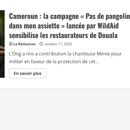
Cameroun : la campagne « Pas de pangolin
dans mon assiette » lancée par WildAid
sensibilise les restaurateurs de Douala
La Rédaction
octobre 11, 2025
L’Ong a mis a contribution la chanteuse Mimie pour
militer en faveur de la protection de cet...
E
En savoir plus
n
s
a
v
o
i
r
p
l
u
s
s
u
r