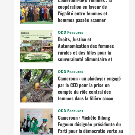
Cameroun-ONU Femmes : la
coopération en faveur de
l’égalité entre femmes et
hommes passée scanner
avril 30, 2026
ODD Features
Droits, Justice et
Autonomisation des femmes
rurales et des filles pour la
souveraineté alimentaire et
nutritionnelle en Afrique
centrale
ODD Features
Cameroun : un plaidoyer engagé
mars 7, 2026
par le CED pour la prise en
compte du rôle central des
femmes dans la filière cacao
novembre 13, 2025
ODD Features
Cameroun : Michèle Bilong
Fogoum désignée présidente du
Parti pour la démocratie verte au