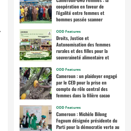
Cameroun-ONU Femmes : la
coopération en faveur de
l’égalité entre femmes et
hommes passée scanner
avril 30, 2026
,
ODD Features
Droits, Justice et
Autonomisation des femmes
rurales et des filles pour la
souveraineté alimentaire et
nutritionnelle en Afrique
centrale
ODD Features
Cameroun : un plaidoyer engagé
mars 7, 2026
par le CED pour la prise en
compte du rôle central des
femmes dans la filière cacao
novembre 13, 2025
ODD Features
Cameroun : Michèle Bilong
Fogoum désignée présidente du
Parti pour la démocratie verte au