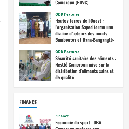
Cameroun (PDVC)
août 5, 2025
ODD Features
Hautes terres de l’Ouest :
e
l’organisation Saped forme une
dizaine d’acteurs des monts
Bamboutos et Bana-Bangangté-
Bangou sur l’intégration des
considérations de genre dans les
ODD Features
Sécurité sanitaire des aliments :
projets de développement
Nestlé Cameroun mise sur la
juillet 23, 2025
distribution d’aliments sains et
de qualité
juin 20, 2025
FINANCE
Finance
Economie du sport : UBA
Cameroun renforce son